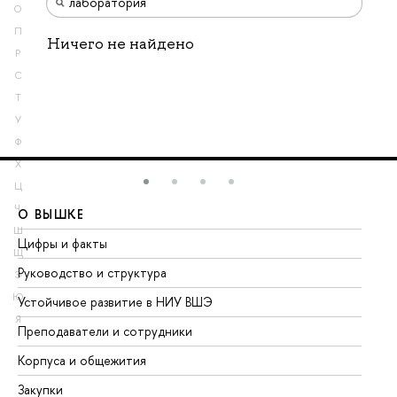
О
П
Ничего не найдено
Р
С
Т
У
Ф
Х
Ц
Ч
О ВЫШКЕ
О
Ш
Цифры и факты
Ли
Щ
Руководство и структура
До
Э
Ю
Устойчивое развитие в НИУ ВШЭ
Ол
Я
Преподаватели и сотрудники
Пр
Корпуса и общежития
Вы
Закупки
Пр