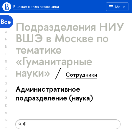
Высшая школа экономики
Меню
Все
Подразделения НИУ
А
ВШЭ в Москве по
Б
тематике
В
Г
«Гуманитарные
Д
науки»
Е
Сотрудники
Ж
З
Административное
И
подразделение (наука)
Й
К
Л
М
Н