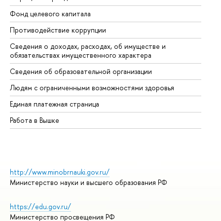
Фонд целевого капитала
До
Противодействие коррупции
Це
Сведения о доходах, расходах, об имуществе и
Би
обязательствах имущественного характера
Об
Сведения об образовательной организации
Об
Людям с ограниченными возможностями здоровья
Единая платежная страница
Работа в Вышке
http://www.minobrnauki.gov.ru/
Министерство науки и высшего образования РФ
https://edu.gov.ru/
Министерство просвещения РФ