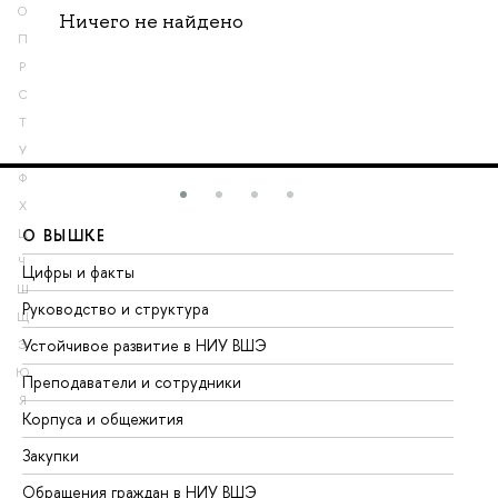
О
Ничего не найдено
П
Р
С
Т
У
Ф
Х
О ВЫШКЕ
О
Ц
Ч
Цифры и факты
Ли
Ш
Руководство и структура
До
Щ
Устойчивое развитие в НИУ ВШЭ
Ол
Э
Ю
Преподаватели и сотрудники
Пр
Я
Корпуса и общежития
Вы
Закупки
Пр
Обращения граждан в НИУ ВШЭ
Ас