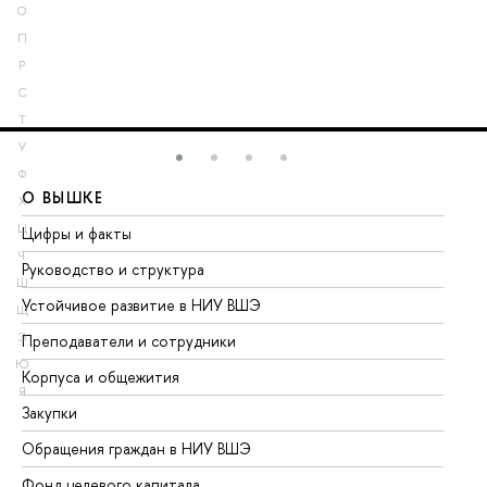
О
П
Р
С
Т
У
Ф
О ВЫШКЕ
О
Х
Ц
Цифры и факты
Ли
Ч
Руководство и структура
До
Ш
Устойчивое развитие в НИУ ВШЭ
Ол
Щ
Э
Преподаватели и сотрудники
Пр
Ю
Корпуса и общежития
Вы
Я
Закупки
Пр
Обращения граждан в НИУ ВШЭ
Ас
Фонд целевого капитала
До