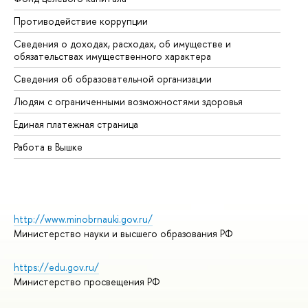
Противодействие коррупции
Це
Сведения о доходах, расходах, об имуществе и
Би
обязательствах имущественного характера
Об
Сведения об образовательной организации
Об
Людям с ограниченными возможностями здоровья
Единая платежная страница
Работа в Вышке
http://www.minobrnauki.gov.ru/
Министерство науки и высшего образования РФ
https://edu.gov.ru/
Министерство просвещения РФ