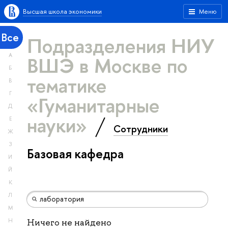
Высшая школа экономики
Меню
Все
Подразделения НИУ
А
ВШЭ в Москве по
Б
тематике
В
Г
«Гуманитарные
Д
науки»
Е
Сотрудники
Ж
З
Базовая кафедра
И
Й
К
Л
М
Н
Ничего не найдено