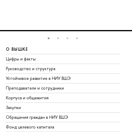
О ВЫШКЕ
О
Цифры и факты
Ли
Руководство и структура
До
Устойчивое развитие в НИУ ВШЭ
Ол
Преподаватели и сотрудники
Пр
Корпуса и общежития
Вы
Закупки
Пр
Обращения граждан в НИУ ВШЭ
Ас
Фонд целевого капитала
До