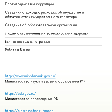
Противодействие коррупции
Це
Сведения о доходах, расходах, об имуществе и
Би
обязательствах имущественного характера
Об
Сведения об образовательной организации
Об
Людям с ограниченными возможностями здоровья
Единая платежная страница
Работа в Вышке
http://www.minobrnauki.gov.ru/
Министерство науки и высшего образования РФ
https://edu.gov.ru/
Министерство просвещения РФ
https://elearning.hse.ru/mooc