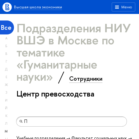
Высшая школа экономики
Меню
Подразделения НИУ
Все
ВШЭ в Москве по
А
тематике
Б
В
«Гуманитарные
Г
Д
науки»
Сотрудники
Е
Ж
Центр превосходства
З
И
Й
К
Л
М
Учебные подразделения → Факультет социальных наук →