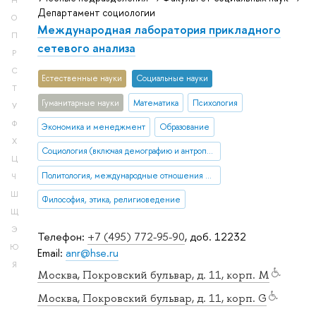
Н
Департамент социологии
О
Международная лаборатория прикладного
П
сетевого анализа
Р
С
Естественные науки
Социальные науки
Т
Гуманитарные науки
Математика
Психология
У
Ф
Экономика и менеджмент
Образование
Х
Социология (включая демографию и антропологию)
Ц
Политология, международные отношения и ГМУ
Ч
Ш
Философия, этика, религиоведение
Щ
Э
Телефон:
+7 (495) 772-95-90
, доб. 12232
Ю
Email:
anr@hse.ru
Я
Москва, Покровский бульвар, д. 11, корп. M
Москва, Покровский бульвар, д. 11, корп. G