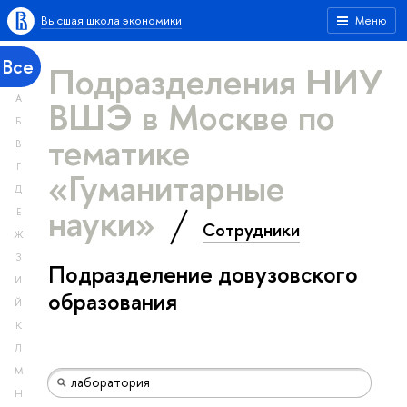
Высшая школа экономики
Меню
Все
Подразделения НИУ
А
ВШЭ в Москве по
Б
тематике
В
Г
«Гуманитарные
Д
науки»
Е
Сотрудники
Ж
З
Подразделение довузовского
И
образования
Й
К
Л
М
Н