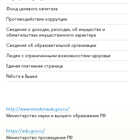
Фонд целевого капитала
До
Противодействие коррупции
Це
Сведения о доходах, расходах, об имуществе и
Би
обязательствах имущественного характера
Об
Сведения об образовательной организации
Об
Людям с ограниченными возможностями здоровья
Единая платежная страница
Работа в Вышке
http://www.minobrnauki.gov.ru/
Министерство науки и высшего образования РФ
https://edu.gov.ru/
Министерство просвещения РФ