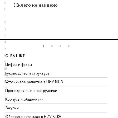
О
Ничего не найдено
П
Р
С
Т
У
Ф
Х
О ВЫШКЕ
О
Ц
Ч
Цифры и факты
Ли
Ш
Руководство и структура
До
Щ
Устойчивое развитие в НИУ ВШЭ
Ол
Э
Ю
Преподаватели и сотрудники
Пр
Я
Корпуса и общежития
Вы
Закупки
Пр
Обращения граждан в НИУ ВШЭ
Ас