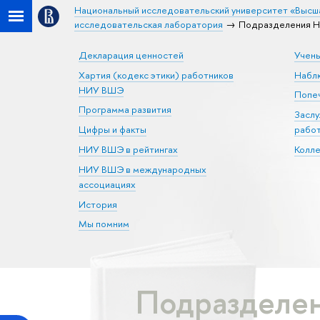
Национальный исследовательский университет «Высш
исследовательская лаборатория
Подразделения НИ
Декларация ценностей
Учен
Хартия (кодекс этики) работников
Набл
НИУ ВШЭ
Попеч
Программа развития
Засл
Цифры и факты
рабо
НИУ ВШЭ в рейтингах
Колл
НИУ ВШЭ в международных
ассоциациях
История
Мы помним
Подразделен