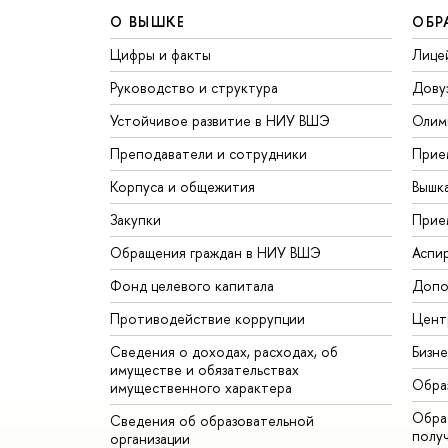
О ВЫШКЕ
ОБР
Цифры и факты
Лице
Руководство и структура
Дову
Устойчивое развитие в НИУ ВШЭ
Олим
Преподаватели и сотрудники
Прие
Корпуса и общежития
Вышк
Закупки
Прие
Обращения граждан в НИУ ВШЭ
Аспи
Фонд целевого капитала
Допо
Противодействие коррупции
Цент
Сведения о доходах, расходах, об
Бизн
имуществе и обязательствах
Обра
имущественного характера
Обрат
Сведения об образовательной
полу
организации