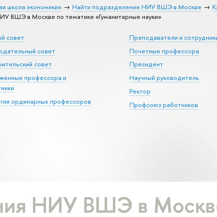
ая школа экономики»
Найти подразделение НИУ ВШЭ в Москве
К
У ВШЭ в Москве по тематике «Гуманитарные науки»
ый совет
Преподаватели и сотрудник
юдательный совет
Почетные профессора
ительский совет
Президент
уженные профессора и
Научный руководитель
тники
Ректор
егия ординарных профессоров
Профсоюз работников
ия НИУ ВШЭ в Москве