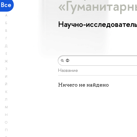
«Гуманитарн
Все
А
Научно-исследователь
Б
В
Г
Д
Е
Ж
З
Название
И
Ничего не найдено
Й
К
Л
М
Н
О
П