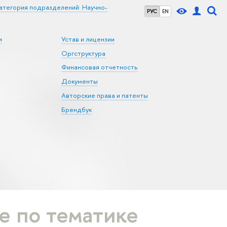
атегория подразделений: Научно-
РУС
EN
и
Устав и лицензии
Оргструктура
Финансовая отчетность
Документы
Авторские права и патенты
Брендбук
 по тематике