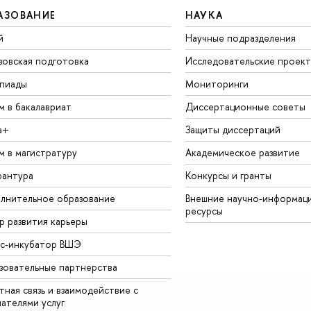
АЗОВАНИЕ
НАУКА
й
Научные подразделения
зовская подготовка
Исследовательские проек
пиады
Мониторинги
м в бакалавриат
Диссертационные советы
а+
Защиты диссертаций
м в магистратуру
Академическое развитие
рантура
Конкурсы и гранты
лнительное образование
Внешние научно-информац
ресурсы
р развития карьеры
ес-инкубатор ВШЭ
зовательные партнерства
ная связь и взаимодействие с
чателями услуг