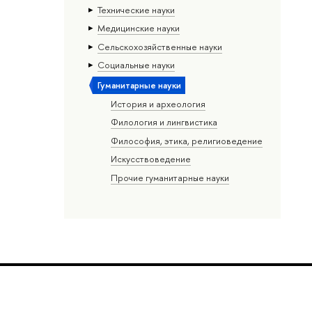
Тех­ничес­кие науки
Медицинские науки
Сельскохозяйственные науки
Социальные науки
Гуманитарные науки
История и археология
Филология и лингвистика
Философия, этика, религиоведение
Искусствоведение
Прочие гуманитарные науки