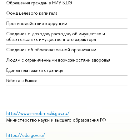
Обращения граждан в НИУ ВШЭ
Ас
Фонд целевого капитала
До
Противодействие коррупции
Це
Сведения о доходах, расходах, об имуществе и
Би
обязательствах имущественного характера
Об
Сведения об образовательной организации
Об
Людям с ограниченными возможностями здоровья
Единая платежная страница
Работа в Вышке
http://www.minobrnauki.gov.ru/
Министерство науки и высшего образования РФ
https://edu.gov.ru/