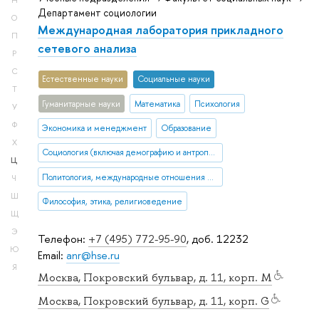
Н
Департамент социологии
О
Международная лаборатория прикладного
П
сетевого анализа
Р
С
Естественные науки
Социальные науки
Т
Гуманитарные науки
Математика
Психология
У
Ф
Экономика и менеджмент
Образование
Х
Социология (включая демографию и антропологию)
Ц
Политология, международные отношения и ГМУ
Ч
Ш
Философия, этика, религиоведение
Щ
Э
Телефон:
+7 (495) 772-95-90
, доб. 12232
Ю
Email:
anr@hse.ru
Я
Москва, Покровский бульвар, д. 11, корп. M
Москва, Покровский бульвар, д. 11, корп. G