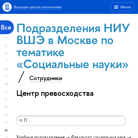
Высшая школа экономики
Меню
Подразделения НИУ
Все
ВШЭ в Москве по
А
тематике
Б
В
«Социальные науки»
Г
Д
Сотрудники
Е
Ж
Центр превосходства
З
И
Й
К
Л
М
Учебные подразделения → Факультет социальных наук →