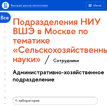
Высшая школа экономики
Меню
Все
Подразделения НИУ
А
ВШЭ в Москве по
Б
тематике
В
Г
«Сельскохозяйственн
Д
науки»
Е
Сотрудники
Ж
З
Административно-хозяйственное
И
подразделение
Й
К
Л
М
Н