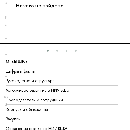
О
Ничего не найдено
П
Р
С
Т
У
Ф
Х
О ВЫШКЕ
О
Ц
Ч
Цифры и факты
Ли
Ш
Руководство и структура
До
Щ
Устойчивое развитие в НИУ ВШЭ
Ол
Э
Ю
Преподаватели и сотрудники
Пр
Я
Корпуса и общежития
Вы
Закупки
Пр
Обращения граждан в НИУ ВШЭ
Ас