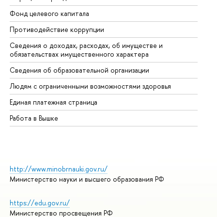
Фонд целевого капитала
До
Противодействие коррупции
Це
Сведения о доходах, расходах, об имуществе и
Би
обязательствах имущественного характера
Об
Сведения об образовательной организации
Об
Людям с ограниченными возможностями здоровья
Единая платежная страница
Работа в Вышке
http://www.minobrnauki.gov.ru/
Министерство науки и высшего образования РФ
https://edu.gov.ru/
Министерство просвещения РФ