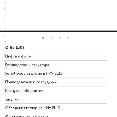
О
П
Р
С
Т
У
Ф
О ВЫШКЕ
О
Х
Ц
Цифры и факты
Ли
Ч
Руководство и структура
До
Ш
Устойчивое развитие в НИУ ВШЭ
Ол
Щ
Э
Преподаватели и сотрудники
Пр
Ю
Корпуса и общежития
Вы
Я
Закупки
Пр
Обращения граждан в НИУ ВШЭ
Ас
Фонд целевого капитала
До