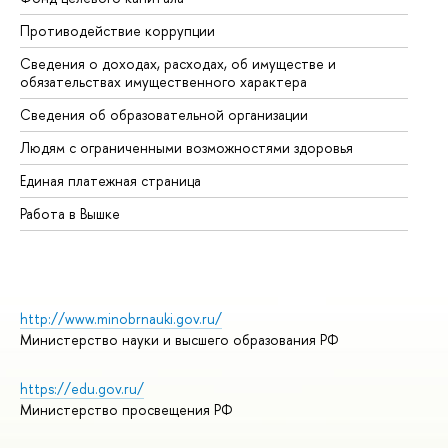
Противодействие коррупции
Це
Сведения о доходах, расходах, об имуществе и
Би
обязательствах имущественного характера
Об
Сведения об образовательной организации
Об
Людям с ограниченными возможностями здоровья
Единая платежная страница
Работа в Вышке
http://www.minobrnauki.gov.ru/
Министерство науки и высшего образования РФ
https://edu.gov.ru/
Министерство просвещения РФ