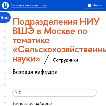
Высшая школа экономики
Меню
Все
Подразделения НИУ
А
ВШЭ в Москве по
Б
тематике
В
Г
«Сельскохозяйственн
Д
науки»
Е
Сотрудники
Ж
З
Базовая кафедра
И
Й
К
Л
М
Н
Ничего не найдено