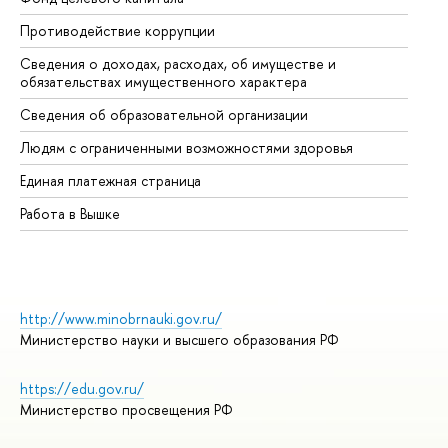
Противодействие коррупции
Це
Сведения о доходах, расходах, об имуществе и
Би
обязательствах имущественного характера
Об
Сведения об образовательной организации
Об
Людям с ограниченными возможностями здоровья
Единая платежная страница
Работа в Вышке
http://www.minobrnauki.gov.ru/
Министерство науки и высшего образования РФ
https://edu.gov.ru/
Министерство просвещения РФ