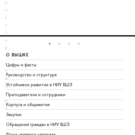
О
П
Р
С
Т
У
Ф
О ВЫШКЕ
О
Х
Ц
Цифры и факты
Ли
Ч
Руководство и структура
До
Ш
Устойчивое развитие в НИУ ВШЭ
Ол
Щ
Э
Преподаватели и сотрудники
Пр
Ю
Корпуса и общежития
Вы
Я
Закупки
Пр
Обращения граждан в НИУ ВШЭ
Ас
Фонд целевого капитала
До