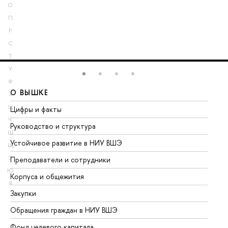
О
П
Р
С
Т
У
Ф
О ВЫШКЕ
О
Х
Ц
Цифры и факты
Ли
Ч
Руководство и структура
До
Ш
Устойчивое развитие в НИУ ВШЭ
Ол
Щ
Э
Преподаватели и сотрудники
Пр
Ю
Корпуса и общежития
Вы
Я
Закупки
Пр
Обращения граждан в НИУ ВШЭ
Ас
Фонд целевого капитала
До