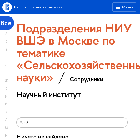
Высшая школа экономики
Меню
Все
Подразделения НИУ
А
ВШЭ в Москве по
Б
тематике
В
Г
«Сельскохозяйственн
Д
науки»
Е
Сотрудники
Ж
З
Научный институт
И
Й
К
Л
М
Н
Ничего не найдено