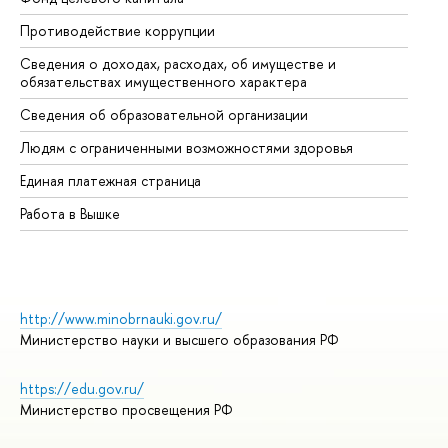
Противодействие коррупции
Це
Сведения о доходах, расходах, об имуществе и
Би
обязательствах имущественного характера
Об
Сведения об образовательной организации
Об
Людям с ограниченными возможностями здоровья
Единая платежная страница
Работа в Вышке
http://www.minobrnauki.gov.ru/
Министерство науки и высшего образования РФ
https://edu.gov.ru/
Министерство просвещения РФ