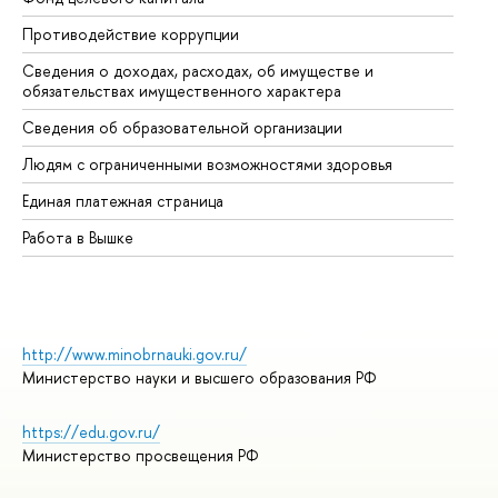
Противодействие коррупции
Це
Сведения о доходах, расходах, об имуществе и
Би
обязательствах имущественного характера
Об
Сведения об образовательной организации
Об
Людям с ограниченными возможностями здоровья
Единая платежная страница
Работа в Вышке
http://www.minobrnauki.gov.ru/
Министерство науки и высшего образования РФ
https://edu.gov.ru/
Министерство просвещения РФ