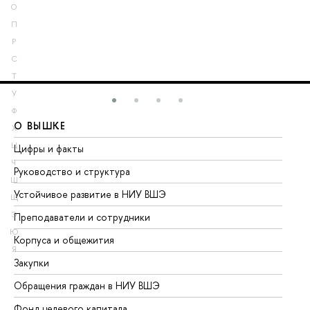
О
П
Р
С
Т
У
Ф
О ВЫШКЕ
О
Х
Ц
Цифры и факты
Ли
Ч
Руководство и структура
До
Ш
Устойчивое развитие в НИУ ВШЭ
Ол
Щ
Э
Преподаватели и сотрудники
Пр
Ю
Корпуса и общежития
Вы
Я
Закупки
Пр
Обращения граждан в НИУ ВШЭ
Ас
Фонд целевого капитала
До