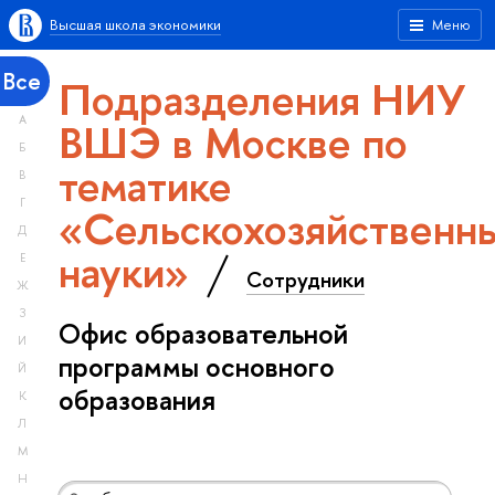
Высшая школа экономики
Меню
Все
Подразделения НИУ
А
ВШЭ в Москве по
Б
тематике
В
Г
«Сельскохозяйственн
Д
науки»
Е
Сотрудники
Ж
З
Офис образовательной
И
программы основного
Й
образования
К
Л
М
Н