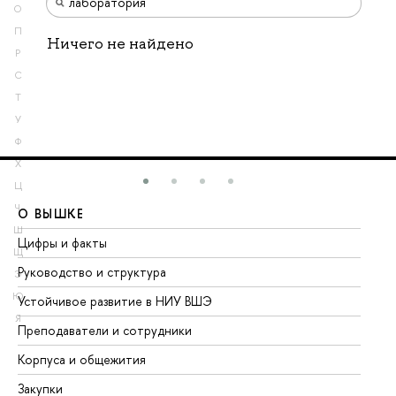
О
П
Ничего не найдено
Р
С
Т
У
Ф
Х
Ц
Ч
О ВЫШКЕ
О
Ш
Цифры и факты
Ли
Щ
Руководство и структура
До
Э
Ю
Устойчивое развитие в НИУ ВШЭ
Ол
Я
Преподаватели и сотрудники
Пр
Корпуса и общежития
Вы
Закупки
Пр