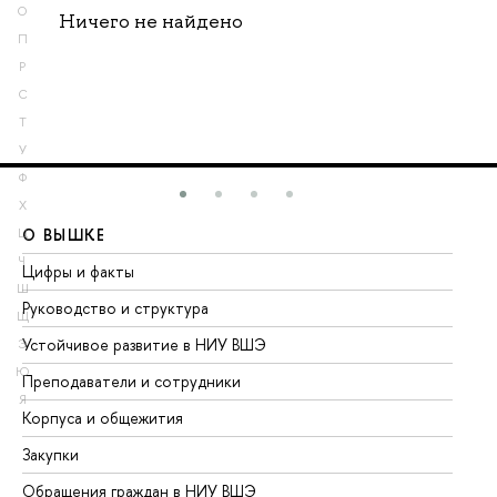
О
Ничего не найдено
П
Р
С
Т
У
Ф
Х
О ВЫШКЕ
О
Ц
Ч
Цифры и факты
Ли
Ш
Руководство и структура
До
Щ
Устойчивое развитие в НИУ ВШЭ
Ол
Э
Ю
Преподаватели и сотрудники
Пр
Я
Корпуса и общежития
Вы
Закупки
Пр
Обращения граждан в НИУ ВШЭ
Ас