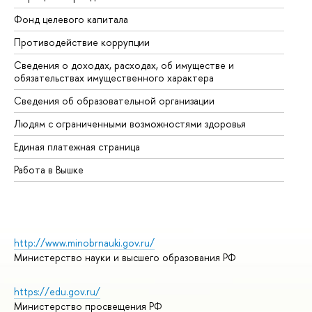
Фонд целевого капитала
До
Противодействие коррупции
Це
Сведения о доходах, расходах, об имуществе и
Би
обязательствах имущественного характера
Об
Сведения об образовательной организации
Об
Людям с ограниченными возможностями здоровья
Единая платежная страница
Работа в Вышке
http://www.minobrnauki.gov.ru/
Министерство науки и высшего образования РФ
https://edu.gov.ru/
Министерство просвещения РФ