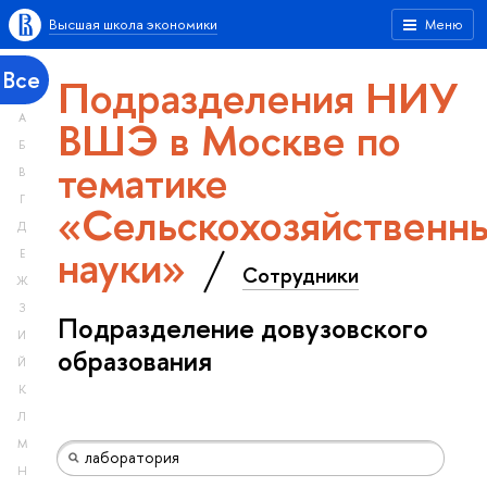
Высшая школа экономики
Меню
Все
Подразделения НИУ
А
ВШЭ в Москве по
Б
тематике
В
Г
«Сельскохозяйственн
Д
науки»
Е
Сотрудники
Ж
З
Подразделение довузовского
И
образования
Й
К
Л
М
Н