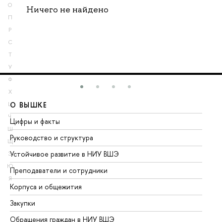
О
Ничего не найдено
П
Р
С
Т
У
Ф
Х
О ВЫШКЕ
О
Ц
Ч
Цифры и факты
Ли
Ш
Руководство и структура
До
Щ
Устойчивое развитие в НИУ ВШЭ
Ол
Э
Ю
Преподаватели и сотрудники
Пр
Я
Корпуса и общежития
Вы
Закупки
Пр
Обращения граждан в НИУ ВШЭ
Ас