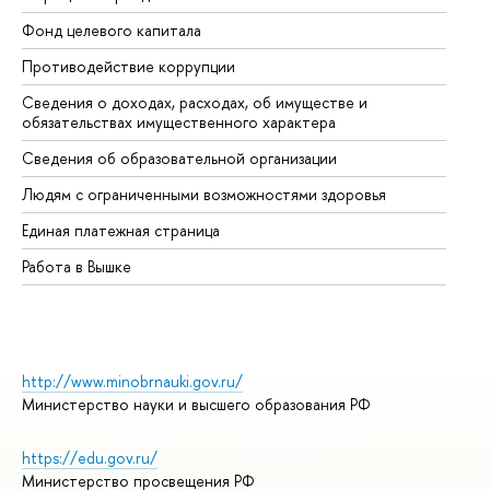
Фонд целевого капитала
До
Противодействие коррупции
Це
Сведения о доходах, расходах, об имуществе и
Би
обязательствах имущественного характера
Об
Сведения об образовательной организации
Об
Людям с ограниченными возможностями здоровья
Единая платежная страница
Работа в Вышке
http://www.minobrnauki.gov.ru/
Министерство науки и высшего образования РФ
https://edu.gov.ru/
Министерство просвещения РФ