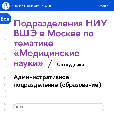
Высшая школа экономики
Меню
Все
Подразделения НИУ
А
ВШЭ в Москве по
Б
тематике
В
Г
«Медицинские
Д
науки»
Е
Сотрудники
Ж
З
Административное
И
подразделение (образование)
Й
К
Л
М
Н