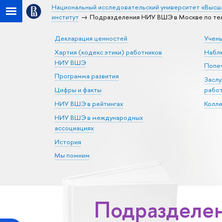
Национальный исследовательский университет «Высш
институт
Подразделения НИУ ВШЭ в Москве по тем
Декларация ценностей
Учен
Хартия (кодекс этики) работников
Набл
НИУ ВШЭ
Попеч
Программа развития
Засл
Цифры и факты
рабо
НИУ ВШЭ в рейтингах
Колл
НИУ ВШЭ в международных
ассоциациях
История
Мы помним
Подразделен