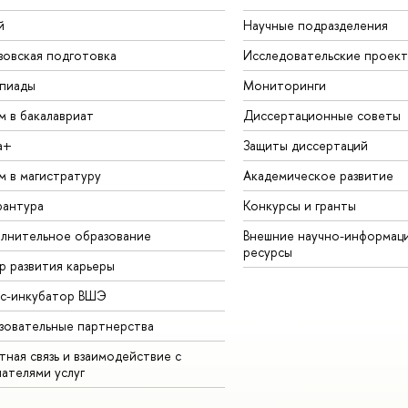
й
Научные подразделения
зовская подготовка
Исследовательские проек
пиады
Мониторинги
м в бакалавриат
Диссертационные советы
а+
Защиты диссертаций
м в магистратуру
Академическое развитие
рантура
Конкурсы и гранты
лнительное образование
Внешние научно-информац
ресурсы
р развития карьеры
ес-инкубатор ВШЭ
зовательные партнерства
ная связь и взаимодействие с
чателями услуг