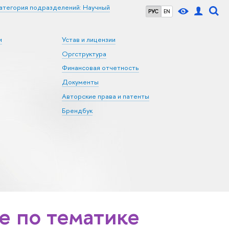
атегория подразделений: Научный
РУС
EN
и
Устав и лицензии
Оргструктура
Финансовая отчетность
Документы
Авторские права и патенты
Брендбук
 по тематике