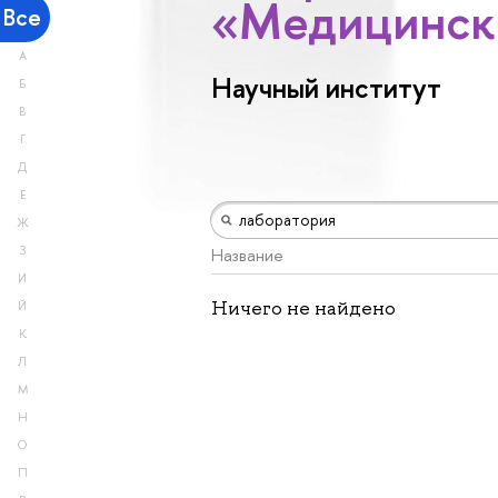
«Медицинск
Все
А
Научный институт
Б
В
Г
Д
Е
Ж
З
Название
И
Ничего не найдено
Й
К
Л
М
Н
О
П