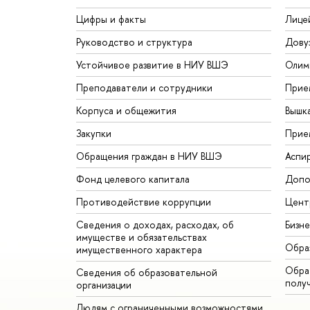
Цифры и факты
Лице
Руководство и структура
Дову
Устойчивое развитие в НИУ ВШЭ
Олим
Преподаватели и сотрудники
Прие
Корпуса и общежития
Вышк
Закупки
Прие
Обращения граждан в НИУ ВШЭ
Аспи
Фонд целевого капитала
Допо
Противодействие коррупции
Цент
Сведения о доходах, расходах, об
Бизн
имуществе и обязательствах
Обра
имущественного характера
Обрат
Сведения об образовательной
полу
организации
Людям с ограниченными возможностями