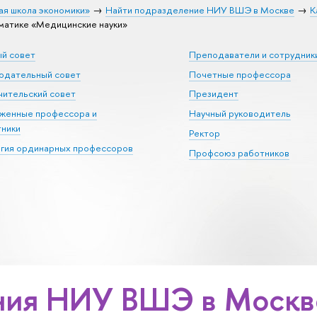
ая школа экономики»
Найти подразделение НИУ ВШЭ в Москве
К
атике «Медицинские науки»
ый совет
Преподаватели и сотрудник
юдательный совет
Почетные профессора
ительский совет
Президент
уженные профессора и
Научный руководитель
тники
Ректор
егия ординарных профессоров
Профсоюз работников
ия НИУ ВШЭ в Москве