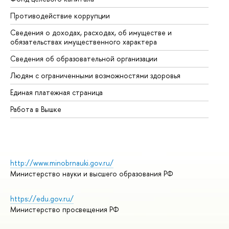
Противодействие коррупции
Це
Сведения о доходах, расходах, об имуществе и
Би
обязательствах имущественного характера
Об
Сведения об образовательной организации
Об
Людям с ограниченными возможностями здоровья
Единая платежная страница
Работа в Вышке
http://www.minobrnauki.gov.ru/
Министерство науки и высшего образования РФ
https://edu.gov.ru/
Министерство просвещения РФ