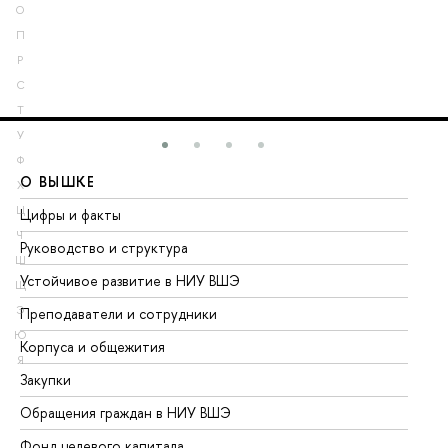
О
П
Р
С
Т
У
Ф
О ВЫШКЕ
О
Х
Ц
Цифры и факты
Ли
Ч
Руководство и структура
До
Ш
Устойчивое развитие в НИУ ВШЭ
Ол
Щ
Э
Преподаватели и сотрудники
Пр
Ю
Корпуса и общежития
Вы
Я
Закупки
Пр
Обращения граждан в НИУ ВШЭ
Ас
Фонд целевого капитала
До