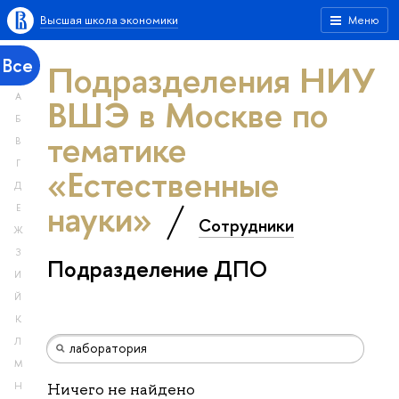
Высшая школа экономики
Меню
Все
Подразделения НИУ
А
ВШЭ в Москве по
Б
тематике
В
Г
«Естественные
Д
науки»
Е
Сотрудники
Ж
З
Подразделение ДПО
И
Й
К
Л
М
Н
Ничего не найдено