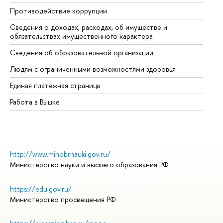
Противодействие коррупции
Це
Сведения о доходах, расходах, об имуществе и
Би
обязательствах имущественного характера
Об
Сведения об образовательной организации
Об
Людям с ограниченными возможностями здоровья
Единая платежная страница
Работа в Вышке
http://www.minobrnauki.gov.ru/
Министерство науки и высшего образования РФ
https://edu.gov.ru/
Министерство просвещения РФ