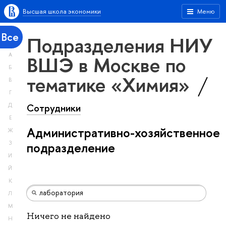
Высшая школа экономики
Меню
Все
Подразделения НИУ
А
ВШЭ в Москве по
Б
тематике «Химия»
В
Г
Сотрудники
Д
Е
Административно-хозяйственное
Ж
З
подразделение
И
Й
К
Л
М
Ничего не найдено
Н