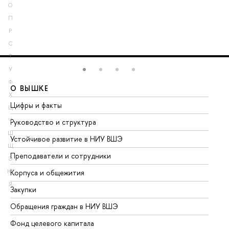
О
П
Р
С
Т
У
Ф
О ВЫШКЕ
О
Х
Цифры и факты
Ли
Ц
Ч
Руководство и структура
До
Ш
Устойчивое развитие в НИУ ВШЭ
Ол
Щ
Преподаватели и сотрудники
Пр
Э
Ю
Корпуса и общежития
Вы
Я
Закупки
Пр
Обращения граждан в НИУ ВШЭ
Ас
Фонд целевого капитала
До