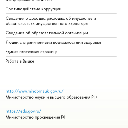
Противодействие коррупции
Це
Сведения о доходах, расходах, об имуществе и
Би
обязательствах имущественного характера
Об
Сведения об образовательной организации
Об
Людям с ограниченными возможностями здоровья
Единая платежная страница
Работа в Вышке
http://www.minobrnauki.gov.ru/
Министерство науки и высшего образования РФ
https://edu.gov.ru/
Министерство просвещения РФ