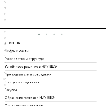
О
П
Р
С
Т
У
Ф
О ВЫШКЕ
О
Х
Ц
Цифры и факты
Ли
Ч
Руководство и структура
До
Ш
Устойчивое развитие в НИУ ВШЭ
Ол
Щ
Э
Преподаватели и сотрудники
Пр
Ю
Корпуса и общежития
Вы
Я
Закупки
Пр
Обращения граждан в НИУ ВШЭ
Ас
Фонд целевого капитала
До