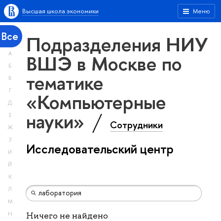
Высшая школа экономики
Меню
Все
Подразделения НИУ
А
ВШЭ в Москве по
Б
тематике
В
Г
«Компьютерные
Д
науки»
Е
Сотрудники
Ж
З
Исследовательский центр
И
Й
К
Л
М
Н
Ничего не найдено