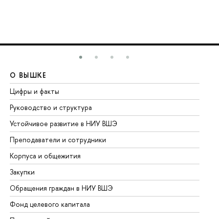
О ВЫШКЕ
О
Цифры и факты
Ли
Руководство и структура
До
Устойчивое развитие в НИУ ВШЭ
Ол
Преподаватели и сотрудники
Пр
Корпуса и общежития
Вы
Закупки
Пр
Обращения граждан в НИУ ВШЭ
Ас
Фонд целевого капитала
До