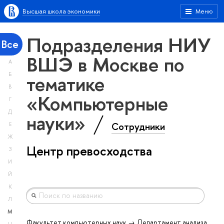
Высшая школа экономики
Меню
Подразделения НИУ
Все
ВШЭ в Москве по
А
тематике
Б
В
«Компьютерные
Г
Д
науки»
Сотрудники
Е
Ж
Центр превосходства
З
И
Й
К
Л
М
Факультет компьютерных наук → Департамент анализа