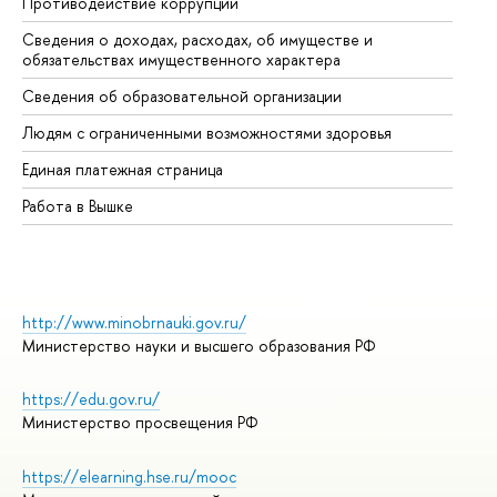
Противодействие коррупции
Це
Сведения о доходах, расходах, об имуществе и
Би
обязательствах имущественного характера
Об
Сведения об образовательной организации
Об
Людям с ограниченными возможностями здоровья
Единая платежная страница
Работа в Вышке
http://www.minobrnauki.gov.ru/
Министерство науки и высшего образования РФ
https://edu.gov.ru/
Министерство просвещения РФ
https://elearning.hse.ru/mooc