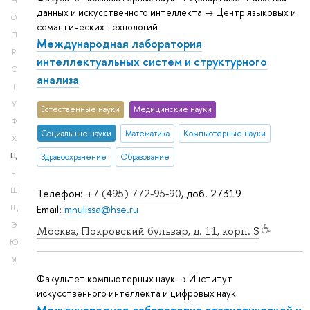
Н
данных и искусственного интеллекта → Центр языковых и
О
семантических технологий
П
Международная лаборатория
Р
интеллектуальных систем и структурного
С
анализа
Т
У
Естественные науки
Медицинские науки
Ф
Социальные науки
Математика
Компьютерные науки
Х
Ц
Здравоохранение
Образование
Ч
Ш
Телефон:
+7 (495) 772-95-90
, доб. 27319
Email:
mnulissa@hse.ru
Щ
Э
Москва, Покровский бульвар, д. 11, корп. S
Ю
Я
Факультет компьютерных наук → Институт
искусственного интеллекта и цифровых наук
Международная лаборатория статистической и