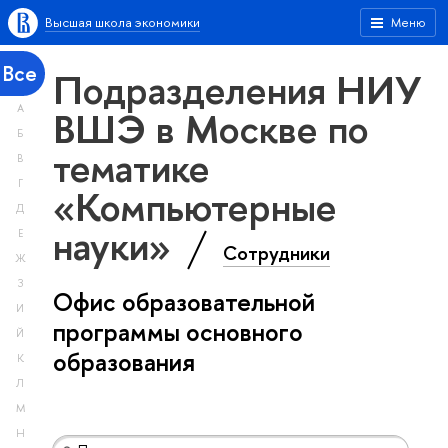
Высшая школа экономики
Меню
Все
Подразделения НИУ
А
ВШЭ в Москве по
Б
тематике
В
Г
«Компьютерные
Д
науки»
Е
Сотрудники
Ж
З
Офис образовательной
И
программы основного
Й
образования
К
Л
М
Н