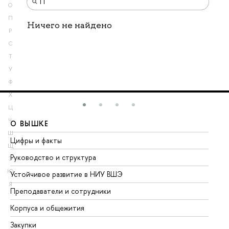
О
П
Ничего не найдено
Р
С
Т
У
Ф
Х
Ц
Ч
О ВЫШКЕ
О
Ш
Цифры и факты
Ли
Щ
Руководство и структура
До
Э
Ю
Устойчивое развитие в НИУ ВШЭ
Ол
Я
Преподаватели и сотрудники
Пр
Корпуса и общежития
Вы
Закупки
Пр