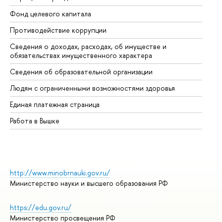
Фонд целевого капитала
До
Противодействие коррупции
Це
Сведения о доходах, расходах, об имуществе и
Би
обязательствах имущественного характера
Об
Сведения об образовательной организации
Об
Людям с ограниченными возможностями здоровья
Единая платежная страница
Работа в Вышке
http://www.minobrnauki.gov.ru/
Министерство науки и высшего образования РФ
https://edu.gov.ru/
Министерство просвещения РФ