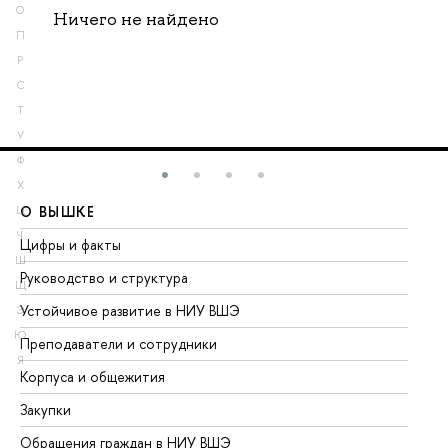
О
Ничего не найдено
П
Р
С
Т
У
Ф
Х
О ВЫШКЕ
О
Ц
Ч
Цифры и факты
Ли
Ш
Руководство и структура
До
Щ
Устойчивое развитие в НИУ ВШЭ
Ол
Э
Ю
Преподаватели и сотрудники
Пр
Я
Корпуса и общежития
Вы
Закупки
Пр
Обращения граждан в НИУ ВШЭ
Ас