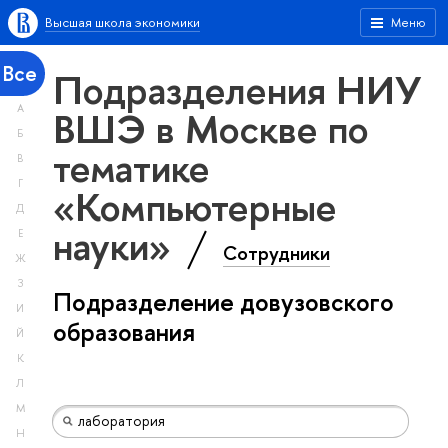
Высшая школа экономики
Меню
Все
Подразделения НИУ
А
ВШЭ в Москве по
Б
тематике
В
Г
«Компьютерные
Д
науки»
Е
Сотрудники
Ж
З
Подразделение довузовского
И
образования
Й
К
Л
М
Н