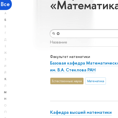
«Математик
Все
А
Б
В
Г
Д
Название
Е
Ж
Факультет математики
З
Базовая кафедра Математическ
И
им. В.А. Стеклова РАН
Й
К
Естественные науки
Математика
Л
М
Н
О
Кафедра высшей математики
П