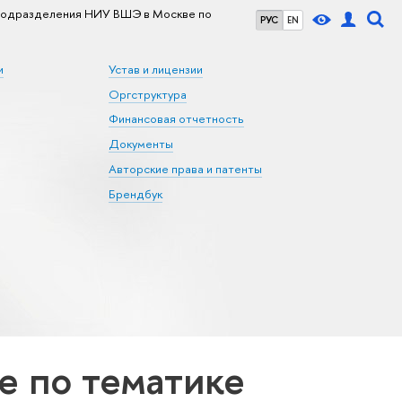
одразделения НИУ ВШЭ в Москве по
РУС
EN
и
Устав и лицензии
Оргструктура
Финансовая отчетность
Документы
Авторские права и патенты
Брендбук
 по тематике