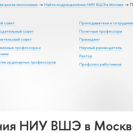
ая школа экономики»
Найти подразделение НИУ ВШЭ в Москве
П
ый совет
Преподаватели и сотрудник
юдательный совет
Почетные профессора
ительский совет
Президент
уженные профессора и
Научный руководитель
тники
Ректор
егия ординарных профессоров
Профсоюз работников
ия НИУ ВШЭ в Москве