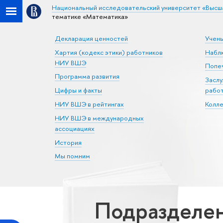
Национальный исследовательский университет «Высш
тематике «Математика»
Декларация ценностей
Учен
Хартия (кодекс этики) работников
Набл
НИУ ВШЭ
Попеч
Программа развития
Засл
Цифры и факты
рабо
НИУ ВШЭ в рейтингах
Колл
НИУ ВШЭ в международных
ассоциациях
История
Мы помним
Подразделен