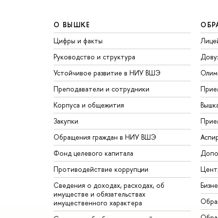
О ВЫШКЕ
ОБР
Цифры и факты
Лице
Руководство и структура
Дову
Устойчивое развитие в НИУ ВШЭ
Олим
Преподаватели и сотрудники
Прие
Корпуса и общежития
Вышк
Закупки
Прие
Обращения граждан в НИУ ВШЭ
Аспи
Фонд целевого капитала
Допо
Противодействие коррупции
Цент
Сведения о доходах, расходах, об
Бизн
имуществе и обязательствах
Обра
имущественного характера
Обрат