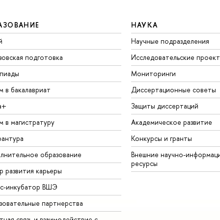
АЗОВАНИЕ
НАУКА
й
Научные подразделения
зовская подготовка
Исследовательские проек
пиады
Мониторинги
м в бакалавриат
Диссертационные советы
а+
Защиты диссертаций
м в магистратуру
Академическое развитие
рантура
Конкурсы и гранты
лнительное образование
Внешние научно-информац
ресурсы
р развития карьеры
ес-инкубатор ВШЭ
зовательные партнерства
ная связь и взаимодействие с