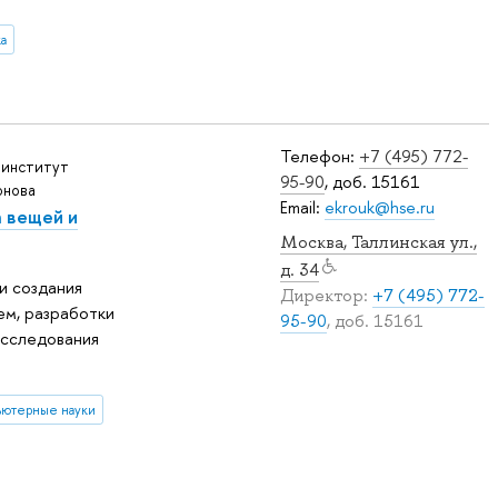
а
Телефон:
+7 (495) 772-
 институт
95-90
, доб. 15161
онова
Email:
ekrouk@hse.ru
 вещей и
Москва, Таллинская ул.,
д. 34
и создания
Директор:
+7 (495) 772-
ем, разработки
95-90
, доб. 15161
исследования
ютерные науки