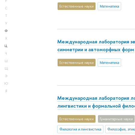
Р
Естественные науки
Математика
С
Т
У
Ф
Х
Международная лаборатория з
Ц
симметрии и автоморфных форм
Ч
Ш
Естественные науки
Математика
Щ
Э
Ю
Я
Международная лаборатория ло
лингвистики и формальной фил
Естественные науки
Гуманитарные науки
Филология и лингвистика
Философия, эти