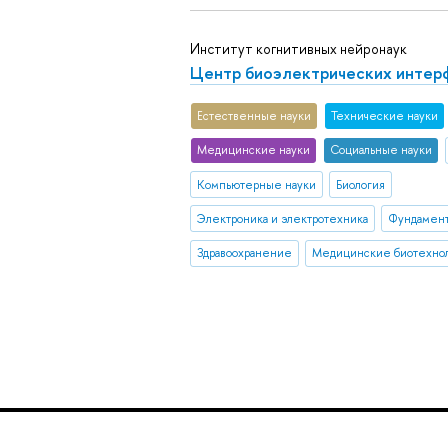
Институт когнитивных нейронаук
Центр биоэлектрических интер
Естественные науки
Тех­ничес­кие науки
Медицинские науки
Социальные науки
Компьютерные науки
Биология
Электроника и электротехника
Фундамент
Здравоохранение
Медицинские биотехно