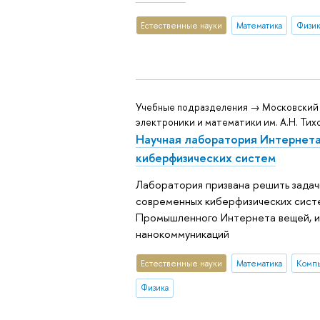
Естественные науки
Математика
Физик
Учебные подразделения → Московский
электроники и математики им. А.Н. Тих
Научная лаборатория Интернета
киберфизических систем
Лаборатория призвана решить задач
современных киберфизических сист
Промышленного Интернета вещей, 
нанокоммуникаций
Естественные науки
Математика
Компь
Физика