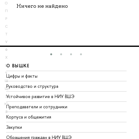
О
Ничего не найдено
П
Р
С
Т
У
Ф
Х
О ВЫШКЕ
О
Ц
Ч
Цифры и факты
Ли
Ш
Руководство и структура
До
Щ
Устойчивое развитие в НИУ ВШЭ
Ол
Э
Ю
Преподаватели и сотрудники
Пр
Я
Корпуса и общежития
Вы
Закупки
Пр
Обращения граждан в НИУ ВШЭ
Ас