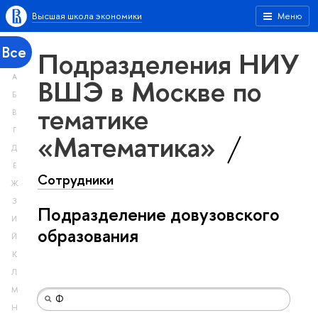
Высшая школа экономики
Меню
Все
Подразделения НИУ
А
ВШЭ в Москве по
Б
тематике
В
Г
«Математика»
Д
Е
Сотрудники
Ж
З
Подразделение довузовского
И
образования
Й
К
Л
М
Н