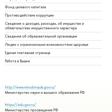
Фонд целевого капитала
До
Противодействие коррупции
Це
Сведения о доходах, расходах, об имуществе и
Би
обязательствах имущественного характера
Об
Сведения об образовательной организации
Об
Людям с ограниченными возможностями здоровья
Единая платежная страница
Работа в Вышке
http://www.minobrnauki.gov.ru/
Министерство науки и высшего образования РФ
https://edu.gov.ru/
Министерство просвещения РФ