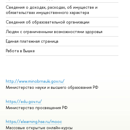
Сведения о доходах, расходах, об имуществе и
Би
обязательствах имущественного характера
Об
Сведения об образовательной организации
Об
Людям с ограниченными возможностями здоровья
Единая платежная страница
Работа в Вышке
http://www.minobrnauki.gov.ru/
Министерство науки и высшего образования РФ
https://edu.gov.ru/
Министерство просвещения РФ
https://elearning.hse.ru/mooc
Массовые открытые онлайн-курсы