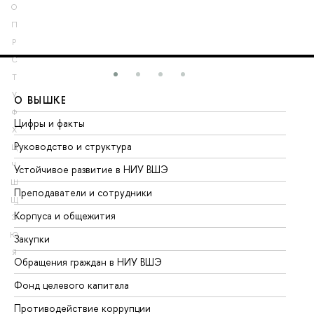
О
П
Р
С
Т
У
О ВЫШКЕ
О
Ф
Цифры и факты
Ли
Х
Руководство и структура
До
Ц
Ч
Устойчивое развитие в НИУ ВШЭ
Ол
Ш
Преподаватели и сотрудники
Пр
Щ
Корпуса и общежития
Вы
Э
Ю
Закупки
Пр
Я
Обращения граждан в НИУ ВШЭ
Ас
Фонд целевого капитала
До
Противодействие коррупции
Це