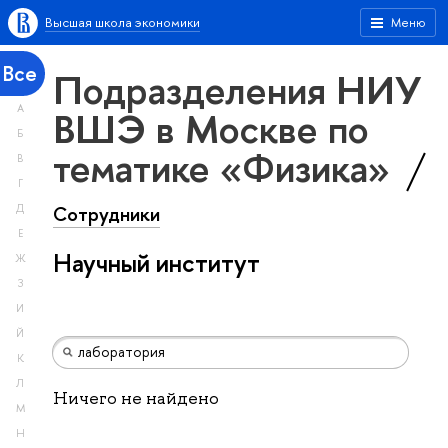
Высшая школа экономики
Меню
Все
Подразделения НИУ
А
ВШЭ в Москве по
Б
тематике «Физика»
В
Г
Сотрудники
Д
Е
Научный институт
Ж
З
И
Й
К
Л
Ничего не найдено
М
Н