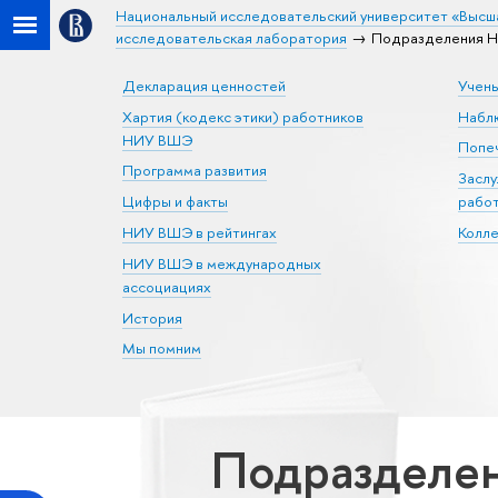
Национальный исследовательский университет «Высш
исследовательская лаборатория
Подразделения Н
Декларация ценностей
Учен
Хартия (кодекс этики) работников
Набл
НИУ ВШЭ
Попеч
Программа развития
Засл
Цифры и факты
рабо
НИУ ВШЭ в рейтингах
Колл
НИУ ВШЭ в международных
ассоциациях
История
Мы помним
Подразделен