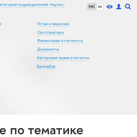
атегория подразделений: Научно-
РУС
EN
и
Устав и лицензии
Оргструктура
Финансовая отчетность
Документы
Авторские права и патенты
Брендбук
 по тематике