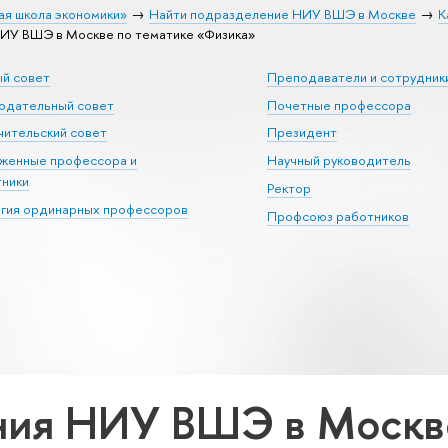
ая школа экономики»
Найти подразделение НИУ ВШЭ в Москве
К
ИУ ВШЭ в Москве по тематике «Физика»
ый совет
Преподаватели и сотрудник
юдательный совет
Почетные профессора
ительский совет
Президент
уженные профессора и
Научный руководитель
тники
Ректор
егия ординарных профессоров
Профсоюз работников
ия НИУ ВШЭ в Москве