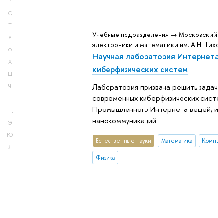
Р
С
Т
Учебные подразделения → Московский
У
электроники и математики им. А.Н. Тих
Ф
Научная лаборатория Интернета
Х
киберфизических систем
Ц
Лаборатория призвана решить задач
Ч
современных киберфизических сист
Ш
Промышленного Интернета вещей, 
Щ
нанокоммуникаций
Э
Ю
Естественные науки
Математика
Компь
Я
Физика