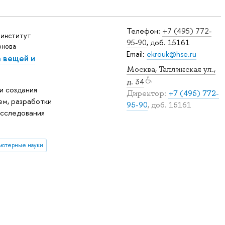
Телефон:
+7 (495) 772-
 институт
95-90
, доб. 15161
онова
Email:
ekrouk@hse.ru
 вещей и
Москва, Таллинская ул.,
д. 34
и создания
Директор:
+7 (495) 772-
ем, разработки
95-90
, доб. 15161
исследования
ютерные науки