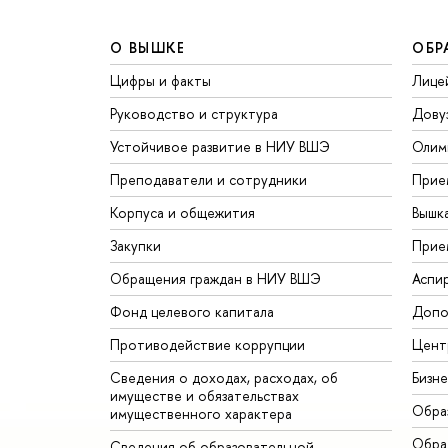
О ВЫШКЕ
ОБР
Цифры и факты
Лице
Руководство и структура
Дову
Устойчивое развитие в НИУ ВШЭ
Олим
Преподаватели и сотрудники
Прие
Корпуса и общежития
Вышк
Закупки
Прие
Обращения граждан в НИУ ВШЭ
Аспи
Фонд целевого капитала
Допо
Противодействие коррупции
Цент
Сведения о доходах, расходах, об
Бизн
имуществе и обязательствах
Обра
имущественного характера
Обрат
Сведения об образовательной