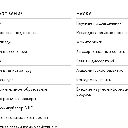
АЗОВАНИЕ
НАУКА
й
Научные подразделения
зовская подготовка
Исследовательские проек
пиады
Мониторинги
м в бакалавриат
Диссертационные советы
а+
Защиты диссертаций
м в магистратуру
Академическое развитие
рантура
Конкурсы и гранты
лнительное образование
Внешние научно-информац
ресурсы
р развития карьеры
ес-инкубатор ВШЭ
зовательные партнерства
ная связь и взаимодействие с