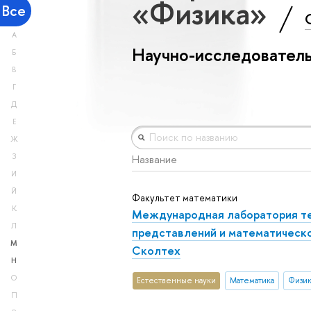
«Физика»
Все
А
Научно-исследователь
Б
В
Г
Д
Е
Ж
З
Название
И
Й
Факультет математики
К
Международная лаборатория т
Л
представлений и математическ
М
Сколтех
Н
О
Естественные науки
Математика
Физик
П