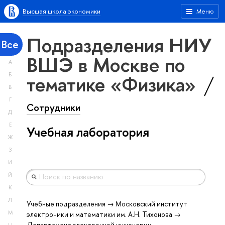
Высшая школа экономики
Меню
Подразделения НИУ
Все
ВШЭ в Москве по
А
тематике «Физика»
Б
В
Г
Сотрудники
Д
Е
Учебная лаборатория
Ж
З
И
Й
К
Л
Учебные подразделения → Московский институт
М
электроники и математики им. А.Н. Тихонова →