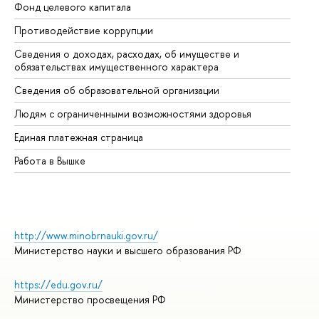
Фонд целевого капитала
До
Противодействие коррупции
Це
Сведения о доходах, расходах, об имуществе и
Би
обязательствах имущественного характера
Об
Сведения об образовательной организации
Об
Людям с ограниченными возможностями здоровья
Единая платежная страница
Работа в Вышке
http://www.minobrnauki.gov.ru/
Министерство науки и высшего образования РФ
https://edu.gov.ru/
Министерство просвещения РФ