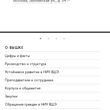
Москва, Таллинская ул., д. 34
О ВЫШКЕ
О
Цифры и факты
Ли
Руководство и структура
До
Устойчивое развитие в НИУ ВШЭ
Ол
Преподаватели и сотрудники
Пр
Корпуса и общежития
Вы
Закупки
Пр
Обращения граждан в НИУ ВШЭ
Ас