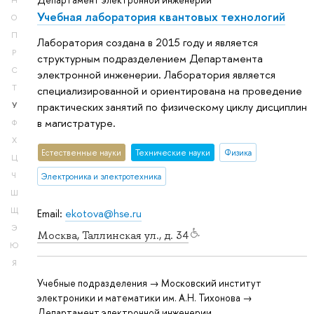
Департамент электронной инженерии
Н
Учебная лаборатория квантовых технологий
О
П
Лаборатория создана в 2015 году и является
Р
структурным подразделением Департамента
С
электронной инженерии. Лаборатория является
Т
специализированной и ориентирована на проведение
практических занятий по физическому циклу дисциплин
У
в магистратуре.
Ф
Х
Естественные науки
Тех­ничес­кие науки
Физика
Ц
Ч
Электроника и электротехника
Ш
Щ
Email:
ekotova@hse.ru
Э
Москва, Таллинская ул., д. 34
Ю
Я
Учебные подразделения → Московский институт
электроники и математики им. А.Н. Тихонова →
Департамент электронной инженерии