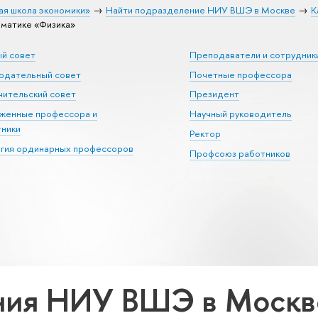
ая школа экономики»
Найти подразделение НИУ ВШЭ в Москве
К
матике «Физика»
ый совет
Преподаватели и сотрудник
юдательный совет
Почетные профессора
ительский совет
Президент
уженные профессора и
Научный руководитель
тники
Ректор
егия ординарных профессоров
Профсоюз работников
ия НИУ ВШЭ в Москве