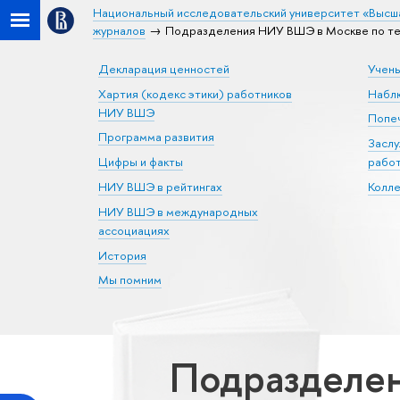
Национальный исследовательский университет «Высш
журналов
Подразделения НИУ ВШЭ в Москве по те
Декларация ценностей
Учен
Хартия (кодекс этики) работников
Набл
НИУ ВШЭ
Попеч
Программа развития
Засл
Цифры и факты
рабо
НИУ ВШЭ в рейтингах
Колл
НИУ ВШЭ в международных
ассоциациях
История
Мы помним
Подразделен