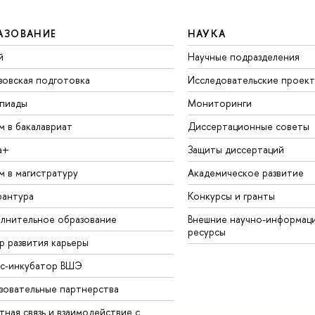
АЗОВАНИЕ
НАУКА
й
Научные подразделения
зовская подготовка
Исследовательские проек
пиады
Мониторинги
м в бакалавриат
Диссертационные советы
а+
Защиты диссертаций
м в магистратуру
Академическое развитие
рантура
Конкурсы и гранты
лнительное образование
Внешние научно-информац
ресурсы
р развития карьеры
ес-инкубатор ВШЭ
зовательные партнерства
ная связь и взаимодействие с