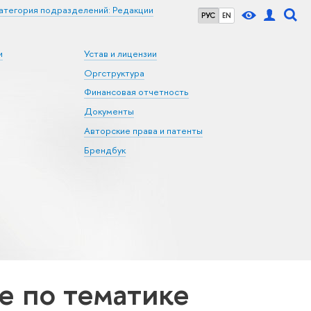
атегория подразделений: Редакции
РУС
EN
и
Устав и лицензии
Оргструктура
Финансовая отчетность
Документы
Авторские права и патенты
Брендбук
 по тематике