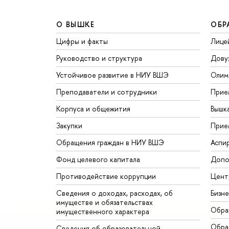
О ВЫШКЕ
ОБР
Цифры и факты
Лице
Руководство и структура
Дову
Устойчивое развитие в НИУ ВШЭ
Олим
Преподаватели и сотрудники
Прие
Корпуса и общежития
Вышк
Закупки
Прие
Обращения граждан в НИУ ВШЭ
Аспи
Фонд целевого капитала
Допо
Противодействие коррупции
Цент
Сведения о доходах, расходах, об
Бизн
имуществе и обязательствах
Обра
имущественного характера
Обрат
Сведения об образовательной