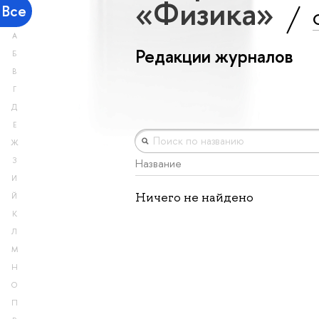
«Физика»
Все
А
Редакции журналов
Б
В
Г
Д
Е
Ж
З
Название
И
Ничего не найдено
Й
К
Л
М
Н
О
П