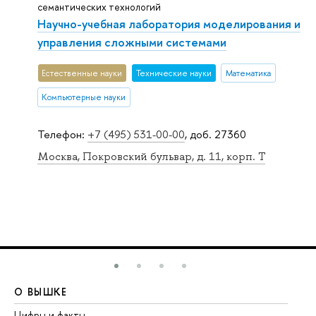
семантических технологий
Научно-учебная лаборатория моделирования и
управления сложными системами
Естественные науки
Тех­ничес­кие науки
Математика
Компьютерные науки
Телефон:
+7 (495) 531-00-00
, доб. 27360
Москва, Покровский бульвар, д. 11, корп. T
О ВЫШКЕ
О
Цифры и факты
Ли