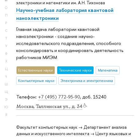
Н
электроники и математики им. А.Н. Тихонова
О
Научно-учебная лаборатория квантовой
П
наноэлектроники
Р
Главная задача лаборатории квантовой
С
наноэлектроники - создание научно-
Т
исследовательского подразделения, способного
У
консолидировать и координировать деятельность
Ф
работников МИЭМ
Х
Ц
Естественные науки
Тех­ничес­кие науки
Математика
Ч
Компьютерные науки
Электроника и электротехника
Ш
Щ
Телефон:
+7 (495) 772-95-90
, доб. 15240
Э
Москва, Таллинская ул., д. 34
Ю
Я
Факультет компьютерных наук → Департамент анализа
данных и искусственного интеллекта → Центр языковых и