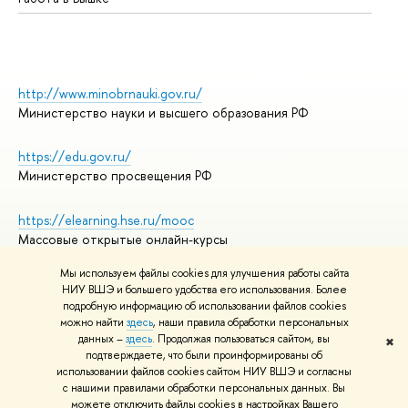
http://www.minobrnauki.gov.ru/
Министерство науки и высшего образования РФ
https://edu.gov.ru/
Министерство просвещения РФ
https://elearning.hse.ru/mooc
Массовые открытые онлайн-курсы
Мы используем файлы cookies для улучшения работы сайта
НИУ ВШЭ и большего удобства его использования. Более
подробную информацию об использовании файлов cookies
© НИУ ВШЭ 1993–2026
Адреса и контакты
можно найти
здесь
, наши правила обработки персональных
Условия использования материалов
данных –
здесь
. Продолжая пользоваться сайтом, вы
✖
подтверждаете, что были проинформированы об
Политика конфиденциальности
использовании файлов cookies сайтом НИУ ВШЭ и согласны
Правила применения рекомендательных технологий в НИУ ВШЭ
с нашими правилами обработки персональных данных. Вы
Карта сайта
можете отключить файлы cookies в настройках Вашего