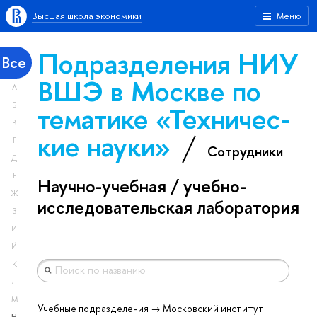
Высшая школа экономики
Меню
Подразделения НИУ
Все
ВШЭ в Москве по
А
тематике «Тех­ничес­
Б
В
кие науки»
Г
Сотрудники
Д
Е
Научно-учебная / учебно-
Ж
исследовательская лаборатория
З
И
Й
К
Л
М
Учебные подразделения → Московский институт