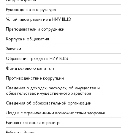
Руководство и структура
До
Устойчивое развитие в НИУ ВШЭ
Ол
Преподаватели и сотрудники
Пр
Корпуса и общежития
Вы
Закупки
Пр
Обращения граждан в НИУ ВШЭ
Ас
Фонд целевого капитала
До
Противодействие коррупции
Це
Сведения о доходах, расходах, об имуществе и
Би
обязательствах имущественного характера
Об
Сведения об образовательной организации
Об
Людям с ограниченными возможностями здоровья
Единая платежная страница
Работа в Вышке