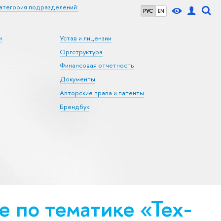
атегория подразделений:
РУС
EN
и
Устав и лицензии
Оргструктура
Финансовая отчетность
Документы
Авторские права и патенты
Брендбук
 по тематике «Тех­