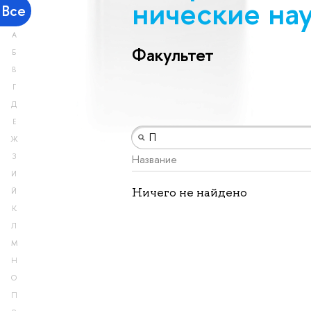
ничес­кие на
Все
А
Факультет
Б
В
Г
Д
Е
Ж
З
Название
И
Ничего не найдено
Й
К
Л
М
Н
О
П