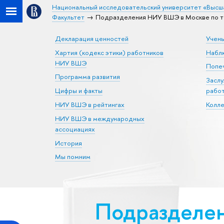
Национальный исследовательский университет «Высш
Факультет
Подразделения НИУ ВШЭ в Москве по тем
Декларация ценностей
Учен
Хартия (кодекс этики) работников
Набл
НИУ ВШЭ
Попеч
Программа развития
Засл
Цифры и факты
рабо
НИУ ВШЭ в рейтингах
Колл
НИУ ВШЭ в международных
ассоциациях
История
Мы помним
Подразделен