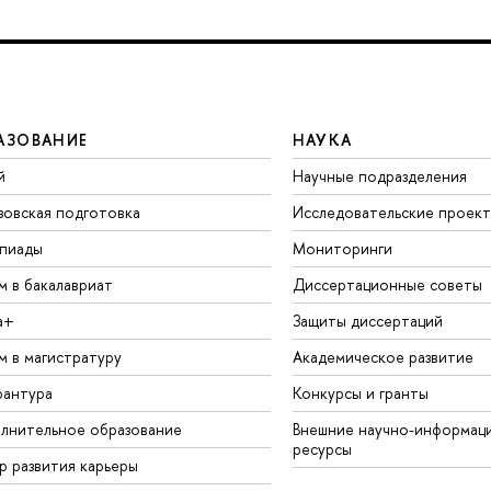
АЗОВАНИЕ
НАУКА
й
Научные подразделения
зовская подготовка
Исследовательские проек
пиады
Мониторинги
м в бакалавриат
Диссертационные советы
а+
Защиты диссертаций
м в магистратуру
Академическое развитие
рантура
Конкурсы и гранты
лнительное образование
Внешние научно-информац
ресурсы
р развития карьеры