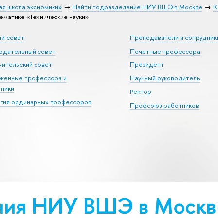
ая школа экономики»
Найти подразделение НИУ ВШЭ в Москве
К
атике «Тех­ничес­кие науки»
ый совет
Преподаватели и сотрудник
юдательный совет
Почетные профессора
ительский совет
Президент
уженные профессора и
Научный руководитель
тники
Ректор
егия ординарных профессоров
Профсоюз работников
ия НИУ ВШЭ в Москве