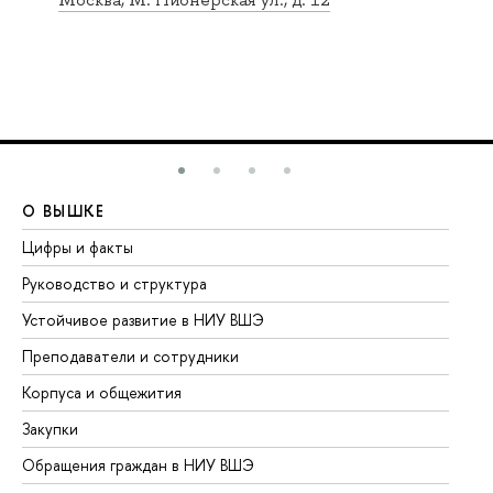
Москва, М. Пионерская ул., д. 12
О ВЫШКЕ
О
Цифры и факты
Ли
Руководство и структура
До
Устойчивое развитие в НИУ ВШЭ
Ол
Преподаватели и сотрудники
Пр
Корпуса и общежития
Вы
Закупки
Пр
Обращения граждан в НИУ ВШЭ
Ас