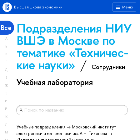
Высшая школа экономики
Меню
Подразделения НИУ
Все
ВШЭ в Москве по
А
тематике «Тех­ничес­
Б
В
кие науки»
Г
Сотрудники
Д
Е
Учебная лаборатория
Ж
З
И
Й
К
Л
Учебные подразделения → Московский институт
М
электроники и математики им. А.Н. Тихонова →