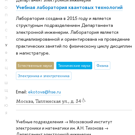
Департамент электронной инженерии
Н
Учебная лаборатория квантовых технологий
О
П
Лаборатория создана в 2015 году и является
Р
структурным подразделением Департамента
С
электронной инженерии. Лаборатория является
Т
специализированной и ориентирована на проведение
практических занятий по физическому циклу дисциплин
У
в магистратуре.
Ф
Х
Естественные науки
Тех­ничес­кие науки
Физика
Ц
Ч
Электроника и электротехника
Ш
Щ
Email:
ekotova@hse.ru
Э
Москва, Таллинская ул., д. 34
Ю
Я
Учебные подразделения → Московский институт
электроники и математики им. А.Н. Тихонова →
Департамент электронной инженерии