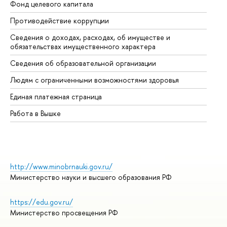
Фонд целевого капитала
До
Противодействие коррупции
Це
Сведения о доходах, расходах, об имуществе и
Би
обязательствах имущественного характера
Об
Сведения об образовательной организации
Об
Людям с ограниченными возможностями здоровья
Единая платежная страница
Работа в Вышке
http://www.minobrnauki.gov.ru/
Министерство науки и высшего образования РФ
https://edu.gov.ru/
Министерство просвещения РФ