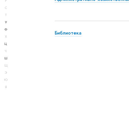
Р
С
Т
У
Ф
Библиотека
Х
Ц
Ч
Ш
Щ
Э
Ю
Я