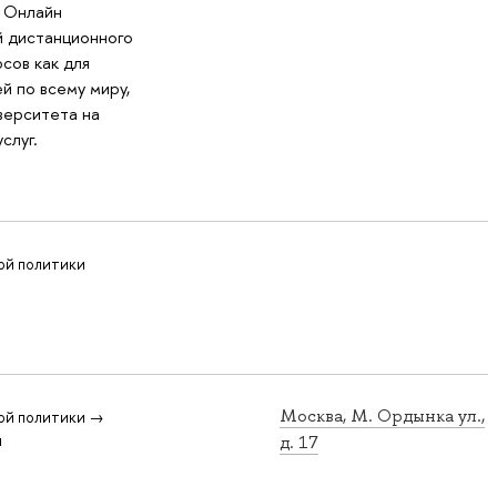
и Онлайн
й дистанционного
сов как для
й по всему миру,
верситета на
слуг.
ой политики
Москва, М. Ордынка ул.,
ой политики →
я
д. 17