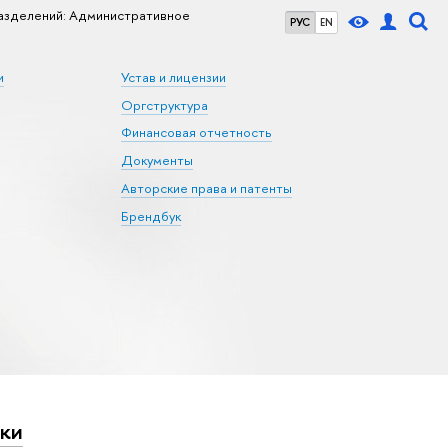
азделений: Административное
РУС
EN
и
Устав и лицензии
Оргструктура
Финансовая отчетность
Документы
Авторские права и патенты
Брендбук
ки