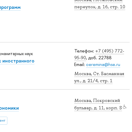
программ
переулок, д. 16, стр. 10
Телефон:
+7 (495) 772-
уманитарных наук
95-90
, доб. 22788
к иностранного
Email:
oeremina@hse.ru
Москва, Ст. Басманная
ул., д. 21/4, стр. 1
Москва, Покровский
ономики
бульвар, д. 11, корп. S
ент