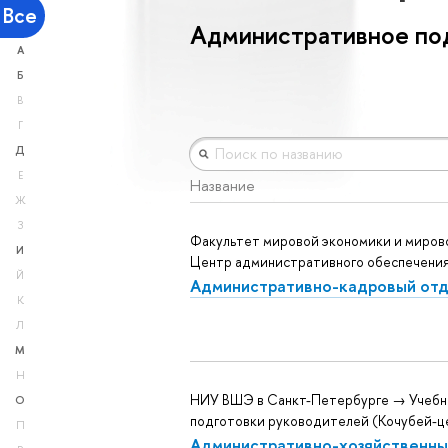
Все
Административное по
А
Б
В
Г
Д
Е
Название
Ж
З
Факультет мировой экономики и миров
И
Центр административного обеспечени
Й
Административно-кадровый от
К
Л
М
Н
НИУ ВШЭ в Санкт-Петербурге → Учебн
О
подготовки руководителей (Кочубей-ц
П
Административно-хозяйственны