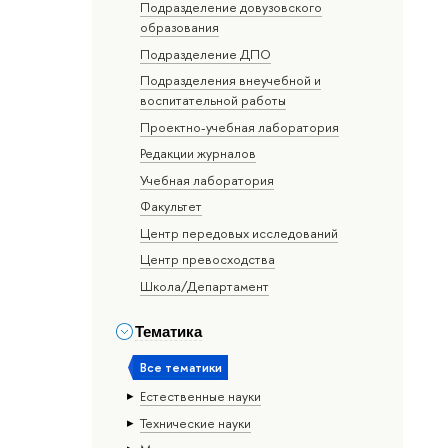
Подразделение довузовского
образования
Подразделение ДПО
Подразделения внеучебной и
воспитательной работы
Проектно-учебная лаборатория
Редакции журналов
Учебная лаборатория
Факультет
Центр передовых исследований
Центр превосходства
Школа/Департамент
Тематика
Все тематики
Естественные науки
Тех­ничес­кие науки