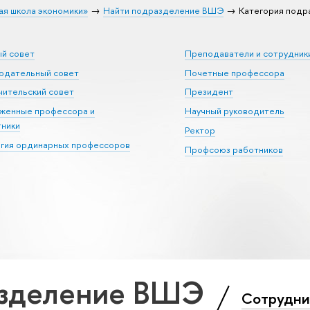
ая школа экономики»
Найти подразделение ВШЭ
Категория подр
ый совет
Преподаватели и сотрудник
юдательный совет
Почетные профессора
ительский совет
Президент
уженные профессора и
Научный руководитель
тники
Ректор
егия ординарных профессоров
Профсоюз работников
азделение ВШЭ
Сотрудни