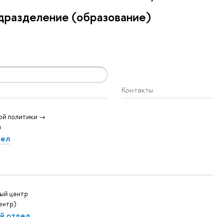
дразделение (образование)
Контакты
ой политики →
я
дел
ый центр
ентр)
й отдел