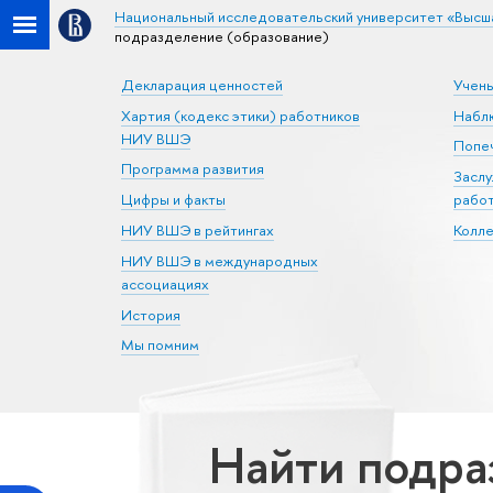
Национальный исследовательский университет «Высш
подразделение (образование)
Декларация ценностей
Учен
Хартия (кодекс этики) работников
Набл
НИУ ВШЭ
Попеч
Программа развития
Засл
Цифры и факты
рабо
НИУ ВШЭ в рейтингах
Колл
НИУ ВШЭ в международных
ассоциациях
История
Мы помним
Найти подр