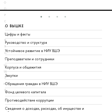
О
П
Р
С
О ВЫШКЕ
О
Т
Цифры и факты
Ли
У
Ф
Руководство и структура
До
Х
Устойчивое развитие в НИУ ВШЭ
Ол
Ц
Преподаватели и сотрудники
Пр
Ч
Ш
Корпуса и общежития
Вы
Щ
Закупки
Пр
Э
Обращения граждан в НИУ ВШЭ
Ас
Ю
Я
Фонд целевого капитала
До
Противодействие коррупции
Це
Сведения о доходах, расходах, об имуществе и
Би