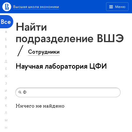
Высшая школа экономики
Меню
Все
Найти
А
подразделение ВШЭ
Б
В
Сотрудники
Г
Д
Научная лаборатория ЦФИ
Е
Ж
З
И
Й
Ничего не найдено
К
Л
М
Н