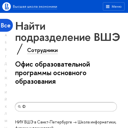
Высшая школа экономики
Меню
Найти
Все
подразделение ВШЭ
А
Б
Сотрудники
В
Г
Офис образовательной
Д
программы основного
Е
Ж
образования
З
И
Й
К
Л
М
НИУ ВШЭ в Санкт-Петербурге → Школа информатики,