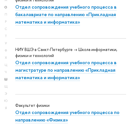
физики и технологий
Н
Отдел сопровождения учебного процесса в
О
бакалавриате по направлению «Прикладная
П
математика и информатика»
Р
С
Т
У
НИУ ВШЭ в Санкт-Петербурге → Школа информатики,
Ф
физики и технологий
Х
Отдел сопровождения учебного процесса в
Ц
магистратуре по направлению «Прикладная
Ч
математика и информатика»
Ш
Щ
Э
Ю
Факультет физики
Я
Отдел сопровождения учебного процесса по
направлению «Физика»