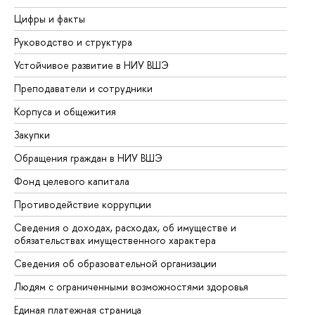
Цифры и факты
Ли
Руководство и структура
До
Устойчивое развитие в НИУ ВШЭ
Ол
Преподаватели и сотрудники
Пр
Корпуса и общежития
Вы
Закупки
Пр
Обращения граждан в НИУ ВШЭ
Ас
Фонд целевого капитала
До
Противодействие коррупции
Це
Сведения о доходах, расходах, об имуществе и
Би
обязательствах имущественного характера
Об
Сведения об образовательной организации
Об
Людям с ограниченными возможностями здоровья
Единая платежная страница