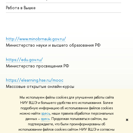
Работа в Вышке
http://www.minobrnauki.gov.ru/
Министерство науки и высшего образования РФ
https://edu.gov.ru/
Министерство просвещения РФ
https://elearning.hse.ru/mooc
Массовые открытые онлайн-курсы
Мы используем файлы cookies для улучшения работы сайта
НИУ ВШЭ и большего удобства его использования. Более
подробную информацию об использовании файлов cookies
© НИУ ВШЭ 1993–2026
Адреса и контакты
можно найти
здесь
, наши правила обработки персональных
Условия использования материалов
данных –
здесь
. Продолжая пользоваться сайтом, вы
✖
подтверждаете, что были проинформированы об
Политика конфиденциальности
использовании файлов cookies сайтом НИУ ВШЭ и согласны
Правила применения рекомендательных технологий в НИУ ВШЭ