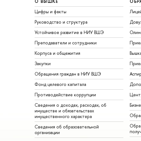
О ВЫШКЕ
ОБР
Цифры и факты
Лице
Руководство и структура
Дову
Устойчивое развитие в НИУ ВШЭ
Олим
Преподаватели и сотрудники
Прие
Корпуса и общежития
Вышк
Закупки
Прие
Обращения граждан в НИУ ВШЭ
Аспи
Фонд целевого капитала
Допо
Противодействие коррупции
Цент
Сведения о доходах, расходах, об
Бизн
имуществе и обязательствах
Обра
имущественного характера
Обрат
Сведения об образовательной
полу
организации