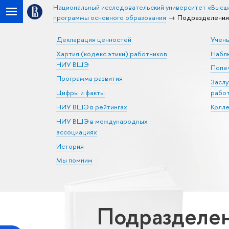
Национальный исследовательский университет «Высш
программы основного образования
Подразделения 
Декларация ценностей
Учен
Хартия (кодекс этики) работников
Набл
НИУ ВШЭ
Попеч
Программа развития
Засл
Цифры и факты
рабо
НИУ ВШЭ в рейтингах
Колл
НИУ ВШЭ в международных
ассоциациях
История
Мы помним
Подразделен