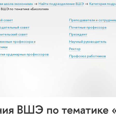
ая школа экономики»
Найти подразделение ВШЭ
Категория подр
ВШЭ по тематике «Биология»
ый совет
Преподаватели и сотрудник
юдательный совет
Почетные профессора
ительский совет
Президент
уженные профессора и
Научный руководитель
тники
Ректор
егия ординарных профессоров
Профсоюз работников
ия ВШЭ по тематике 