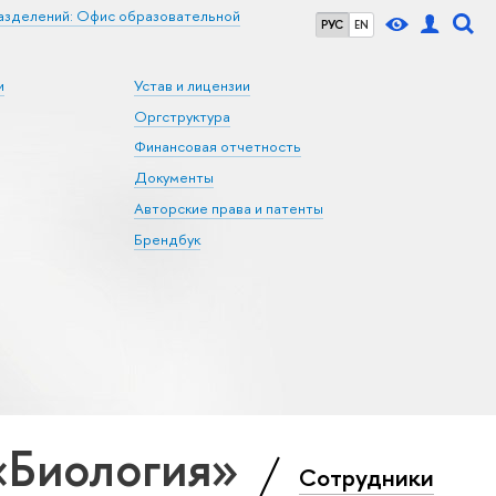
азделений: Офис образовательной
РУС
EN
и
Устав и лицензии
Оргструктура
Финансовая отчетность
Документы
Авторские права и патенты
Брендбук
«Биология»
Сотрудники