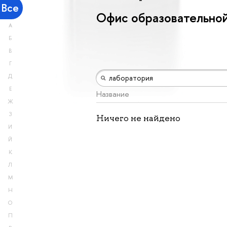
Все
Офис образовательной
А
Б
В
Г
Д
Е
Название
Ж
З
Ничего не найдено
И
Й
К
Л
М
Н
О
П