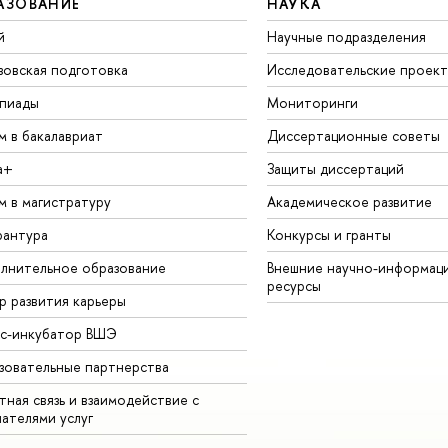
АЗОВАНИЕ
НАУКА
й
Научные подразделения
зовская подготовка
Исследовательские проек
пиады
Мониторинги
м в бакалавриат
Диссертационные советы
а+
Защиты диссертаций
м в магистратуру
Академическое развитие
рантура
Конкурсы и гранты
лнительное образование
Внешние научно-информац
ресурсы
р развития карьеры
ес-инкубатор ВШЭ
зовательные партнерства
ная связь и взаимодействие с
чателями услуг