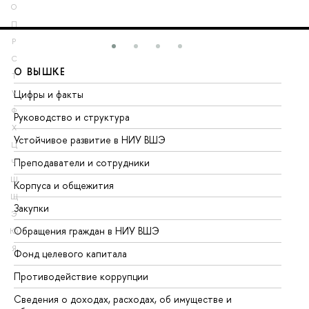
О
П
Р
С
О ВЫШКЕ
О
Т
Цифры и факты
Ли
У
Ф
Руководство и структура
До
Х
Устойчивое развитие в НИУ ВШЭ
Ол
Ц
Преподаватели и сотрудники
Пр
Ч
Ш
Корпуса и общежития
Вы
Щ
Закупки
Пр
Э
Обращения граждан в НИУ ВШЭ
Ас
Ю
Я
Фонд целевого капитала
До
Противодействие коррупции
Це
Сведения о доходах, расходах, об имуществе и
Би