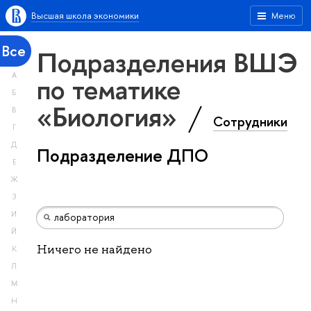
Высшая школа экономики
Меню
Все
Подразделения ВШЭ
А
по тематике
Б
«Биология»
В
Сотрудники
Г
Д
Подразделение ДПО
Е
Ж
З
И
Й
Ничего не найдено
К
Л
М
Н