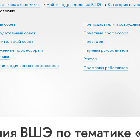
ая школа экономики»
Найти подразделение ВШЭ
Категория подр
ология»
ый совет
Преподаватели и сотрудник
юдательный совет
Почетные профессора
ительский совет
Президент
уженные профессора и
Научный руководитель
тники
Ректор
егия ординарных профессоров
Профсоюз работников
ия ВШЭ по тематике 