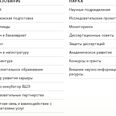
АЗОВАНИЕ
НАУКА
й
Научные подразделения
зовская подготовка
Исследовательские проек
пиады
Мониторинги
м в бакалавриат
Диссертационные советы
а+
Защиты диссертаций
м в магистратуру
Академическое развитие
рантура
Конкурсы и гранты
лнительное образование
Внешние научно-информац
ресурсы
р развития карьеры
ес-инкубатор ВШЭ
зовательные партнерства
ная связь и взаимодействие с
чателями услуг