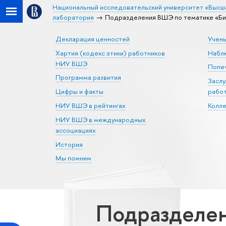
Национальный исследовательский университет «Высш
лаборатория
Подразделения ВШЭ по тематике «Би
Декларация ценностей
Учен
Хартия (кодекс этики) работников
Набл
НИУ ВШЭ
Попеч
Программа развития
Засл
Цифры и факты
рабо
НИУ ВШЭ в рейтингах
Колл
НИУ ВШЭ в международных
ассоциациях
История
Мы помним
Подразделен