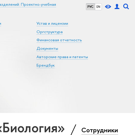
азделений: Проектно-учебная
РУС
EN
и
Устав и лицензии
Оргструктура
Финансовая отчетность
Документы
Авторские права и патенты
Брендбук
«Биология»
Сотрудники