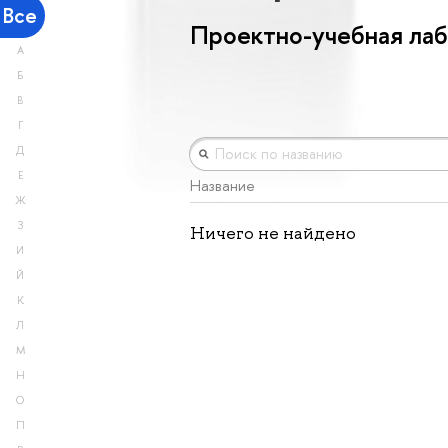
Все
Проектно-учебная ла
А
Б
В
Г
Д
Е
Название
Ж
З
Ничего не найдено
И
Й
К
Л
М
Н
О
П