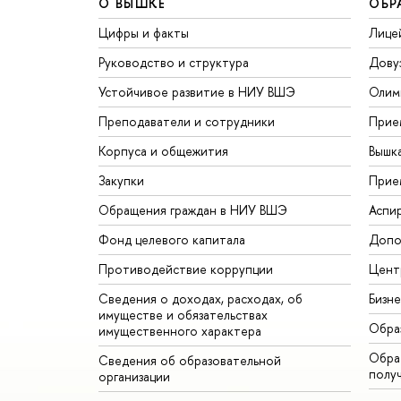
О ВЫШКЕ
ОБР
Цифры и факты
Лице
Руководство и структура
Дову
Устойчивое развитие в НИУ ВШЭ
Олим
Преподаватели и сотрудники
Прие
Корпуса и общежития
Вышк
Закупки
Прие
Обращения граждан в НИУ ВШЭ
Аспи
Фонд целевого капитала
Допо
Противодействие коррупции
Цент
Сведения о доходах, расходах, об
Бизн
имуществе и обязательствах
Обра
имущественного характера
Обрат
Сведения об образовательной
полу
организации