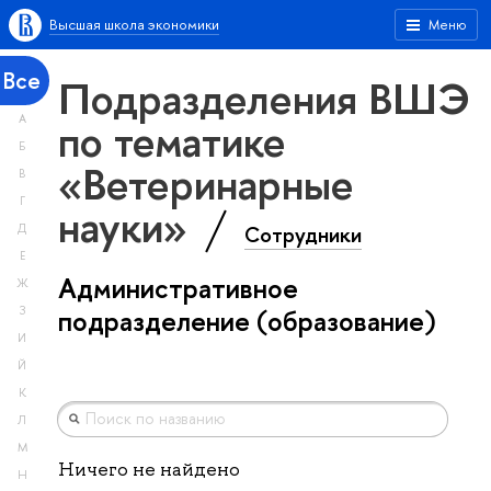
Высшая школа экономики
Меню
Все
Подразделения ВШЭ
А
по тематике
Б
«Ветеринарные
В
Г
науки»
Сотрудники
Д
Е
Административное
Ж
З
подразделение (образование)
И
Й
К
Л
М
Ничего не найдено
Н