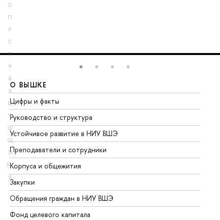
О
П
Р
С
Т
У
Ф
О ВЫШКЕ
О
Х
Цифры и факты
Ли
Ц
Ч
Руководство и структура
До
Ш
Устойчивое развитие в НИУ ВШЭ
Ол
Щ
Преподаватели и сотрудники
Пр
Э
Ю
Корпуса и общежития
Вы
Я
Закупки
Пр
Обращения граждан в НИУ ВШЭ
Ас
Фонд целевого капитала
До