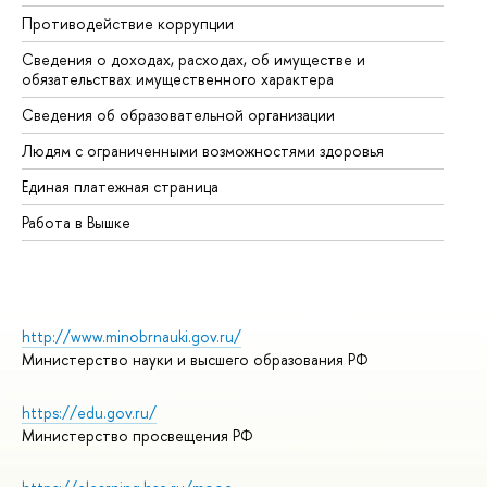
Противодействие коррупции
Це
Сведения о доходах, расходах, об имуществе и
Би
обязательствах имущественного характера
Об
Сведения об образовательной организации
Об
Людям с ограниченными возможностями здоровья
Единая платежная страница
Работа в Вышке
http://www.minobrnauki.gov.ru/
Министерство науки и высшего образования РФ
https://edu.gov.ru/
Министерство просвещения РФ