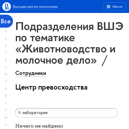
Высшая школа экономики
Меню
Все
Подразделения ВШЭ
А
по тематике
Б
«Животноводство и
В
Г
молочное дело»
Д
Е
Сотрудники
Ж
З
Центр превосходства
И
Й
К
Л
М
Н
Ничего не найдено