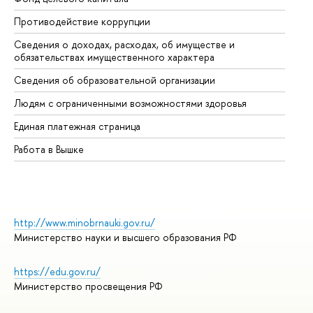
Противодействие коррупции
Це
Сведения о доходах, расходах, об имуществе и
Би
обязательствах имущественного характера
Об
Сведения об образовательной организации
Об
Людям с ограниченными возможностями здоровья
Единая платежная страница
Работа в Вышке
http://www.minobrnauki.gov.ru/
Министерство науки и высшего образования РФ
https://edu.gov.ru/
Министерство просвещения РФ