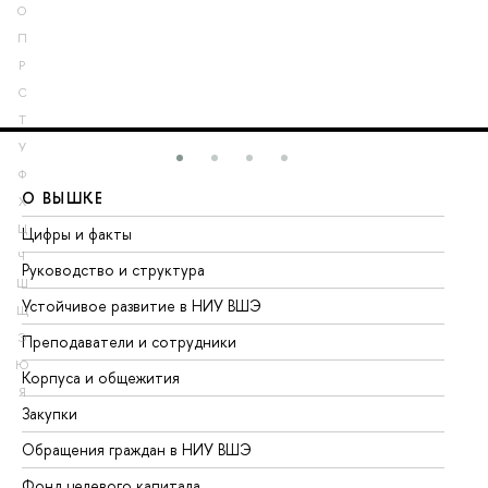
О
П
Р
С
Т
У
Ф
О ВЫШКЕ
О
Х
Ц
Цифры и факты
Ли
Ч
Руководство и структура
До
Ш
Устойчивое развитие в НИУ ВШЭ
Ол
Щ
Э
Преподаватели и сотрудники
Пр
Ю
Корпуса и общежития
Вы
Я
Закупки
Пр
Обращения граждан в НИУ ВШЭ
Ас
Фонд целевого капитала
До