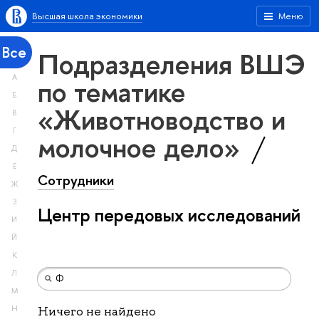
Высшая школа экономики
Меню
Все
Подразделения ВШЭ
А
по тематике
Б
«Животноводство и
В
Г
молочное дело»
Д
Е
Сотрудники
Ж
З
Центр передовых исследований
И
Й
К
Л
М
Н
Ничего не найдено