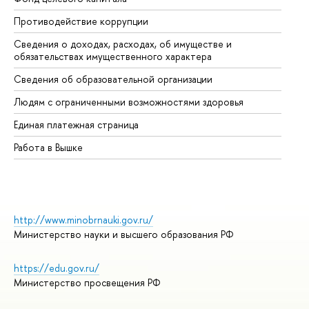
Противодействие коррупции
Це
Сведения о доходах, расходах, об имуществе и
Би
обязательствах имущественного характера
Об
Сведения об образовательной организации
Об
Людям с ограниченными возможностями здоровья
Единая платежная страница
Работа в Вышке
http://www.minobrnauki.gov.ru/
Министерство науки и высшего образования РФ
https://edu.gov.ru/
Министерство просвещения РФ