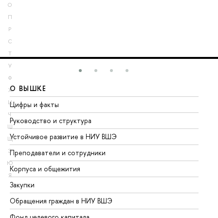
О
П
Р
С
Т
У
Ф
О ВЫШКЕ
О
Х
Ц
Цифры и факты
Ли
Ч
Руководство и структура
До
Ш
Устойчивое развитие в НИУ ВШЭ
Ол
Щ
Э
Преподаватели и сотрудники
Пр
Ю
Корпуса и общежития
Вы
Я
Закупки
Пр
Обращения граждан в НИУ ВШЭ
Ас
Фонд целевого капитала
До