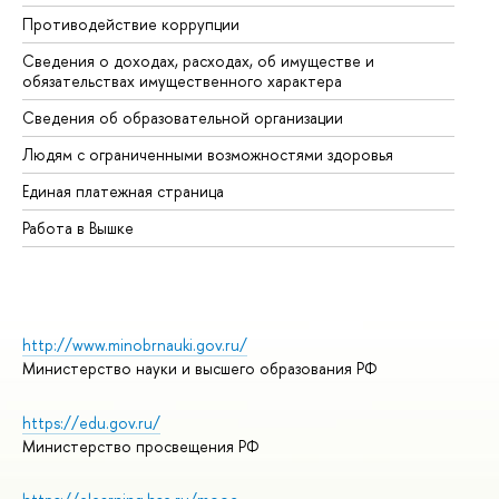
Противодействие коррупции
Це
Сведения о доходах, расходах, об имуществе и
Би
обязательствах имущественного характера
Об
Сведения об образовательной организации
Об
Людям с ограниченными возможностями здоровья
Единая платежная страница
Работа в Вышке
http://www.minobrnauki.gov.ru/
Министерство науки и высшего образования РФ
https://edu.gov.ru/
Министерство просвещения РФ