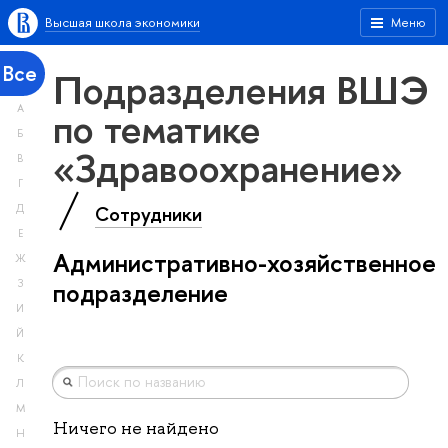
Высшая школа экономики
Меню
Все
Подразделения ВШЭ
А
по тематике
Б
«Здравоохранение»
В
Г
Сотрудники
Д
Е
Административно-хозяйственное
Ж
З
подразделение
И
Й
К
Л
М
Ничего не найдено
Н