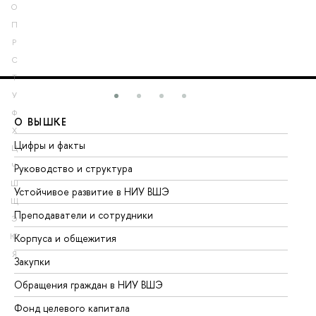
О
П
Р
С
Т
У
Ф
О ВЫШКЕ
О
Х
Цифры и факты
Ли
Ц
Ч
Руководство и структура
До
Ш
Устойчивое развитие в НИУ ВШЭ
Ол
Щ
Преподаватели и сотрудники
Пр
Э
Ю
Корпуса и общежития
Вы
Я
Закупки
Пр
Обращения граждан в НИУ ВШЭ
Ас
Фонд целевого капитала
До