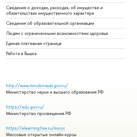
Сведения о доходах, расходах, об имуществе и
Би
обязательствах имущественного характера
Об
Сведения об образовательной организации
Об
Людям с ограниченными возможностями здоровья
Единая платежная страница
Работа в Вышке
http://www.minobrnauki.gov.ru/
Министерство науки и высшего образования РФ
https://edu.gov.ru/
Министерство просвещения РФ
https://elearning.hse.ru/mooc
Массовые открытые онлайн-курсы