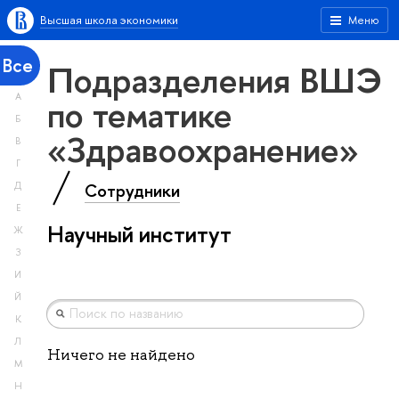
Высшая школа экономики
Меню
Все
Подразделения ВШЭ
А
по тематике
Б
«Здравоохранение»
В
Г
Сотрудники
Д
Е
Научный институт
Ж
З
И
Й
К
Л
Ничего не найдено
М
Н