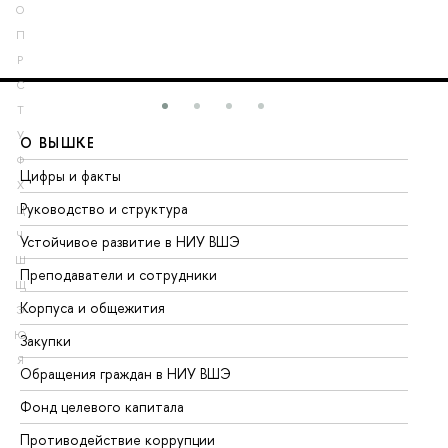
О
П
Р
С
Т
У
О ВЫШКЕ
О
Ф
Цифры и факты
Ли
Х
Руководство и структура
До
Ц
Ч
Устойчивое развитие в НИУ ВШЭ
Ол
Ш
Преподаватели и сотрудники
Пр
Щ
Корпуса и общежития
Вы
Э
Ю
Закупки
Пр
Я
Обращения граждан в НИУ ВШЭ
Ас
Фонд целевого капитала
До
Противодействие коррупции
Це