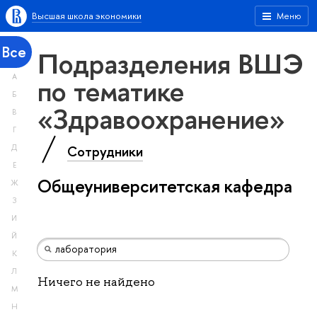
Высшая школа экономики
Меню
Все
Подразделения ВШЭ
А
по тематике
Б
«Здравоохранение»
В
Г
Сотрудники
Д
Е
Общеуниверситетская кафедра
Ж
З
И
Й
К
Л
Ничего не найдено
М
Н