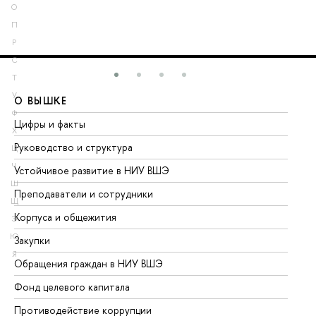
О
П
Р
С
Т
У
О ВЫШКЕ
О
Ф
Цифры и факты
Ли
Х
Руководство и структура
До
Ц
Ч
Устойчивое развитие в НИУ ВШЭ
Ол
Ш
Преподаватели и сотрудники
Пр
Щ
Корпуса и общежития
Вы
Э
Ю
Закупки
Пр
Я
Обращения граждан в НИУ ВШЭ
Ас
Фонд целевого капитала
До
Противодействие коррупции
Це