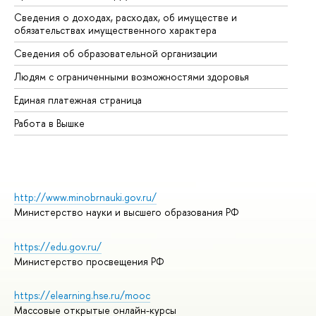
Сведения о доходах, расходах, об имуществе и
Би
обязательствах имущественного характера
Об
Сведения об образовательной организации
Об
Людям с ограниченными возможностями здоровья
Единая платежная страница
Работа в Вышке
http://www.minobrnauki.gov.ru/
Министерство науки и высшего образования РФ
https://edu.gov.ru/
Министерство просвещения РФ
https://elearning.hse.ru/mooc
Массовые открытые онлайн-курсы