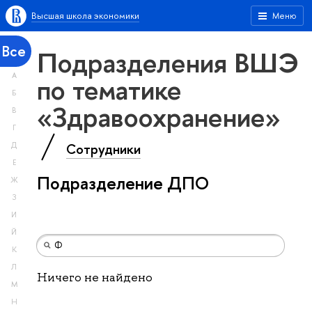
Высшая школа экономики
Меню
Все
Подразделения ВШЭ
А
по тематике
Б
«Здравоохранение»
В
Г
Сотрудники
Д
Е
Подразделение ДПО
Ж
З
И
Й
К
Л
Ничего не найдено
М
Н