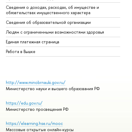
Сведения о доходах, расходах, об имуществе и
Би
обязательствах имущественного характера
Об
Сведения об образовательной организации
Об
Людям с ограниченными возможностями здоровья
Единая платежная страница
Работа в Вышке
http://www.minobrnauki.gov.ru/
Министерство науки и высшего образования РФ
https://edu.gov.ru/
Министерство просвещения РФ
https://elearning.hse.ru/mooc
Массовые открытые онлайн-курсы