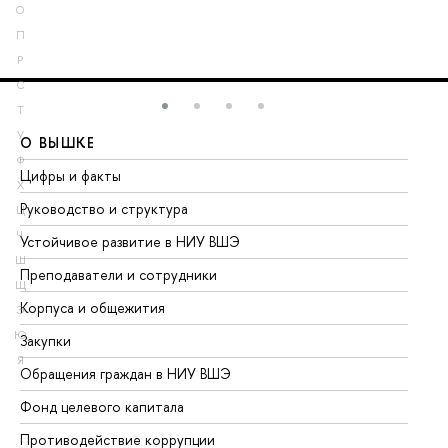
О
П
Р
С
Т
У
О ВЫШКЕ
О
Ф
Цифры и факты
Ли
Х
Руководство и структура
До
Ц
Ч
Устойчивое развитие в НИУ ВШЭ
Ол
Ш
Преподаватели и сотрудники
Пр
Щ
Корпуса и общежития
Вы
Э
Ю
Закупки
Пр
Я
Обращения граждан в НИУ ВШЭ
Ас
Фонд целевого капитала
До
Противодействие коррупции
Це