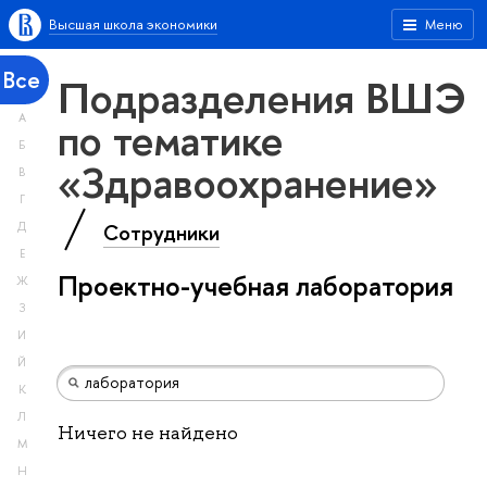
Высшая школа экономики
Меню
Все
Подразделения ВШЭ
А
по тематике
Б
«Здравоохранение»
В
Г
Сотрудники
Д
Е
Проектно-учебная лаборатория
Ж
З
И
Й
К
Л
Ничего не найдено
М
Н