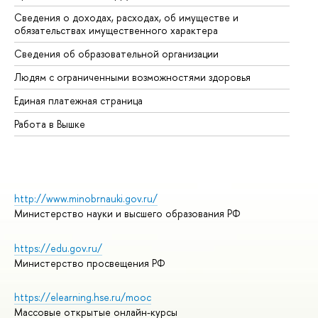
Сведения о доходах, расходах, об имуществе и
Би
обязательствах имущественного характера
Об
Сведения об образовательной организации
Об
Людям с ограниченными возможностями здоровья
Единая платежная страница
Работа в Вышке
http://www.minobrnauki.gov.ru/
Министерство науки и высшего образования РФ
https://edu.gov.ru/
Министерство просвещения РФ
https://elearning.hse.ru/mooc
Массовые открытые онлайн-курсы