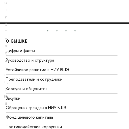
О
П
Р
С
Т
У
О ВЫШКЕ
О
Ф
Цифры и факты
Ли
Х
Руководство и структура
До
Ц
Ч
Устойчивое развитие в НИУ ВШЭ
Ол
Ш
Преподаватели и сотрудники
Пр
Щ
Корпуса и общежития
Вы
Э
Ю
Закупки
Пр
Я
Обращения граждан в НИУ ВШЭ
Ас
Фонд целевого капитала
До
Противодействие коррупции
Це