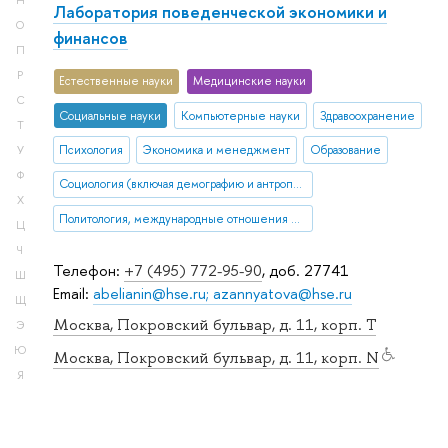
Н
Лаборатория поведенческой экономики и
О
финансов
П
Р
Естественные науки
Медицинские науки
С
Социальные науки
Компьютерные науки
Здравоохранение
Т
Психология
Экономика и менеджмент
Образование
У
Ф
Социология (включая демографию и антропологию)
Х
Политология, международные отношения и ГМУ
Ц
Ч
Телефон:
+7 (495) 772-95-90
, доб. 27741
Ш
Email:
abelianin@hse.ru; azannyatova@hse.ru
Щ
Москва, Покровский бульвар, д. 11, корп. T
Э
Ю
Москва, Покровский бульвар, д. 11, корп. N
Я