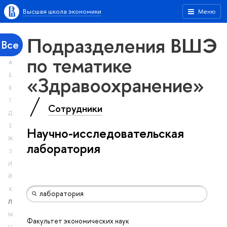
Высшая школа экономики
Меню
Подразделения ВШЭ
Все
по тематике
А
«Здравоохранение»
Б
В
Г
Сотрудники
Д
Е
Научно-исследовательская
Ж
лаборатория
З
И
Й
К
Л
М
Факультет экономических наук