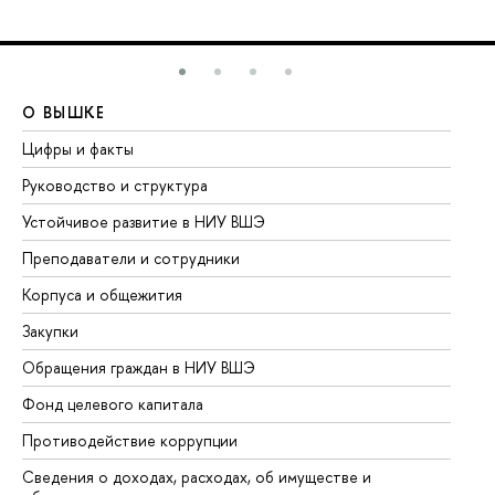
О ВЫШКЕ
О
Цифры и факты
Ли
Руководство и структура
До
Устойчивое развитие в НИУ ВШЭ
Ол
Преподаватели и сотрудники
Пр
Корпуса и общежития
Вы
Закупки
Пр
Обращения граждан в НИУ ВШЭ
Ас
Фонд целевого капитала
До
Противодействие коррупции
Це
Сведения о доходах, расходах, об имуществе и
Би