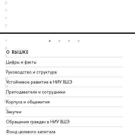
О
П
Р
С
Т
У
Ф
О ВЫШКЕ
О
Х
Цифры и факты
Ли
Ц
Ч
Руководство и структура
До
Ш
Устойчивое развитие в НИУ ВШЭ
Ол
Щ
Преподаватели и сотрудники
Пр
Э
Ю
Корпуса и общежития
Вы
Я
Закупки
Пр
Обращения граждан в НИУ ВШЭ
Ас
Фонд целевого капитала
До