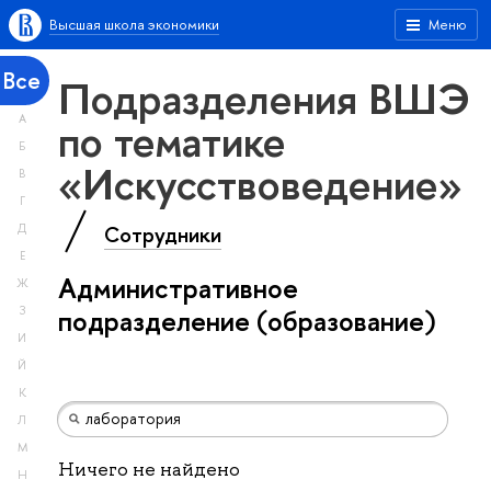
Высшая школа экономики
Меню
Все
Подразделения ВШЭ
А
по тематике
Б
«Искусствоведение»
В
Г
Сотрудники
Д
Е
Административное
Ж
З
подразделение (образование)
И
Й
К
Л
М
Ничего не найдено
Н