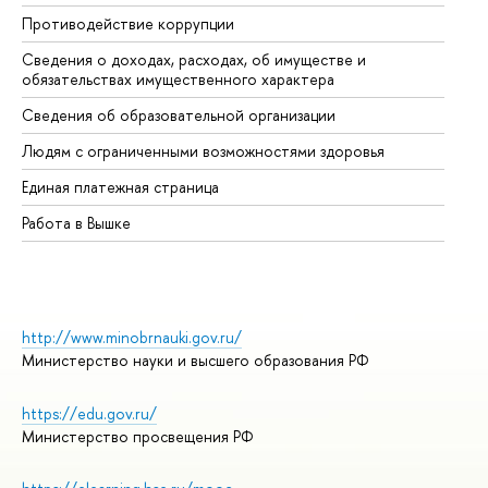
Противодействие коррупции
Це
Сведения о доходах, расходах, об имуществе и
Би
обязательствах имущественного характера
Об
Сведения об образовательной организации
Об
Людям с ограниченными возможностями здоровья
Единая платежная страница
Работа в Вышке
http://www.minobrnauki.gov.ru/
Министерство науки и высшего образования РФ
https://edu.gov.ru/
Министерство просвещения РФ