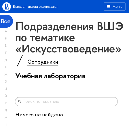
Высшая школа экономики
Меню
Все
Подразделения ВШЭ
А
по тематике
Б
«Искусствоведение»
В
Г
Сотрудники
Д
Е
Учебная лаборатория
Ж
З
И
Й
К
Л
Ничего не найдено
М
Н