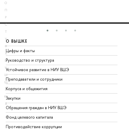
О
П
Р
С
Т
У
О ВЫШКЕ
О
Ф
Цифры и факты
Ли
Х
Руководство и структура
До
Ц
Ч
Устойчивое развитие в НИУ ВШЭ
Ол
Ш
Преподаватели и сотрудники
Пр
Щ
Корпуса и общежития
Вы
Э
Ю
Закупки
Пр
Я
Обращения граждан в НИУ ВШЭ
Ас
Фонд целевого капитала
До
Противодействие коррупции
Це