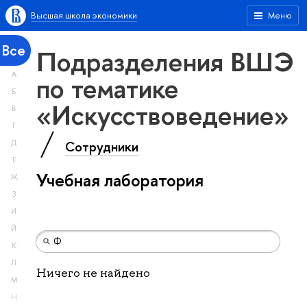
Высшая школа экономики
Меню
Все
Подразделения ВШЭ
А
по тематике
Б
«Искусствоведение»
В
Г
Сотрудники
Д
Е
Учебная лаборатория
Ж
З
И
Й
К
Л
Ничего не найдено
М
Н