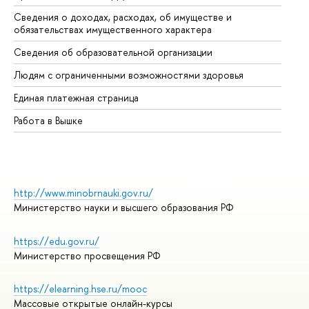
Сведения о доходах, расходах, об имуществе и
Би
обязательствах имущественного характера
Об
Сведения об образовательной организации
Об
Людям с ограниченными возможностями здоровья
Единая платежная страница
Работа в Вышке
http://www.minobrnauki.gov.ru/
Министерство науки и высшего образования РФ
https://edu.gov.ru/
Министерство просвещения РФ
https://elearning.hse.ru/mooc
Массовые открытые онлайн-курсы