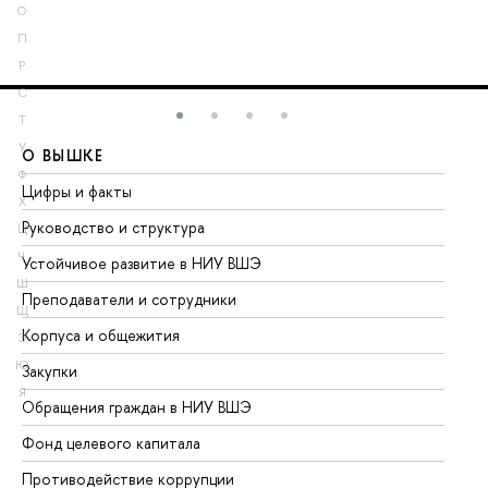
О
П
Р
С
Т
У
О ВЫШКЕ
О
Ф
Цифры и факты
Ли
Х
Руководство и структура
До
Ц
Ч
Устойчивое развитие в НИУ ВШЭ
Ол
Ш
Преподаватели и сотрудники
Пр
Щ
Корпуса и общежития
Вы
Э
Ю
Закупки
Пр
Я
Обращения граждан в НИУ ВШЭ
Ас
Фонд целевого капитала
До
Противодействие коррупции
Це