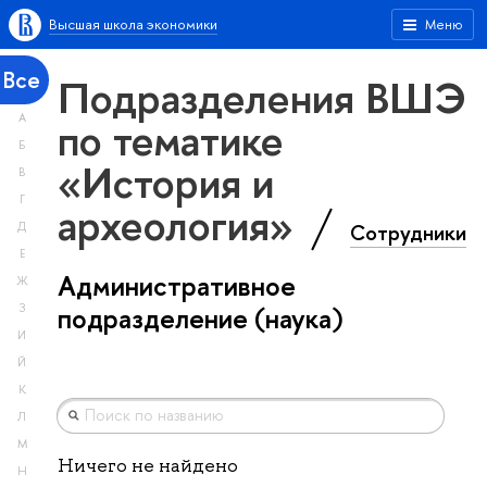
Высшая школа экономики
Меню
Все
Подразделения ВШЭ
А
по тематике
Б
«История и
В
Г
археология»
Сотрудники
Д
Е
Административное
Ж
З
подразделение (наука)
И
Й
К
Л
М
Ничего не найдено
Н