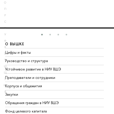
О
П
Р
С
Т
У
Ф
О ВЫШКЕ
О
Х
Цифры и факты
Ли
Ц
Ч
Руководство и структура
До
Ш
Устойчивое развитие в НИУ ВШЭ
Ол
Щ
Преподаватели и сотрудники
Пр
Э
Ю
Корпуса и общежития
Вы
Я
Закупки
Пр
Обращения граждан в НИУ ВШЭ
Ас
Фонд целевого капитала
До