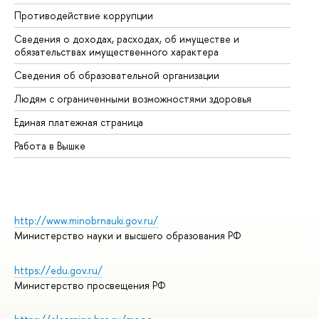
Противодействие коррупции
Це
Сведения о доходах, расходах, об имуществе и
Би
обязательствах имущественного характера
Об
Сведения об образовательной организации
Об
Людям с ограниченными возможностями здоровья
Единая платежная страница
Работа в Вышке
http://www.minobrnauki.gov.ru/
Министерство науки и высшего образования РФ
https://edu.gov.ru/
Министерство просвещения РФ